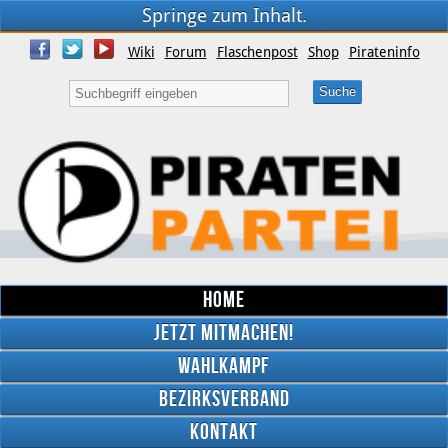
Springe zum Inhalt.
Wiki
Forum
Flaschenpost
Shop
Pirateninfo
Home
Jetzt mitmachen!
Wahlkampf
Bezirksverband
YouTube
Kontakt
Twitter