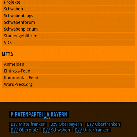
Projekte
Schwaben
Schwabenblogs
Schwabenforum
Schwabenplenum
Studiengebühren
VDS
Meta
Anmelden
Eintrags-Feed
Kommentar-Feed
WordPress.org
Piratenpartei
LV
Bayern
BzV
Mittelfranken
BzV
Oberbayern
BzV
Oberfranken
BzV
Oberpfalz
BzV
Schwaben
BzV
Unterfranken