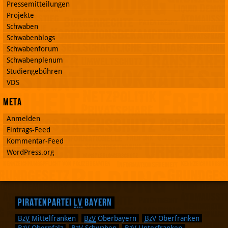
Pressemitteilungen
Projekte
Schwaben
Schwabenblogs
Schwabenforum
Schwabenplenum
Studiengebühren
VDS
Meta
Anmelden
Eintrags-Feed
Kommentar-Feed
WordPress.org
Piratenpartei
LV
Bayern
BzV
Mittelfranken
BzV
Oberbayern
BzV
Oberfranken
BzV
Oberpfalz
BzV
Schwaben
BzV
Unterfranken