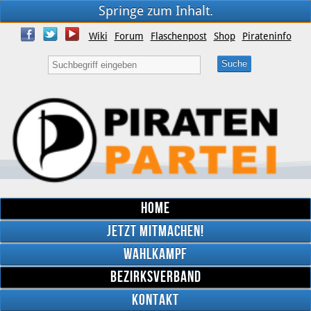
Springe zum Inhalt.
Wiki
Forum
Flaschenpost
Shop
Pirateninfo
Home
Jetzt mitmachen!
Wahlkampf
Bezirksverband
YouTube
Kontakt
Twitter