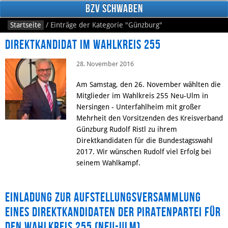
BzV Schwaben
Startseite
/
Einträge der Kategorie
"Günzburg"
Direktkandidat im Wahlkreis 255
28. November 2016
Am Samstag, den 26. November wählten die
Mitglieder im Wahlkreis 255 Neu-Ulm in
Nersingen - Unterfahlheim mit großer
Mehrheit den Vorsitzenden des Kreisverband
Facebook
Günzburg Rudolf Ristl zu ihrem
Direktkandidaten für die Bundestagsswahl
2017. Wir wünschen Rudolf viel Erfolg bei
seinem Wahlkampf.
Einladung zur Aufstellungsversammlung
eines Direktkandidaten der Piratenpartei für
den Wahlkreis 255 (Neu-Ulm)