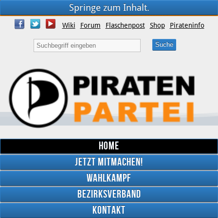
Springe zum Inhalt.
Wiki
Forum
Flaschenpost
Shop
Pirateninfo
Home
Jetzt mitmachen!
Wahlkampf
Bezirksverband
YouTube
Kontakt
Twitter