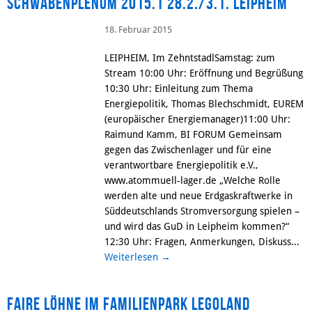
SCHWABENPLENUM 2015.1 28.2./3.1. Leipheim
18. Februar 2015
LEIPHEIM, Im ZehntstadlSamstag: zum
Stream 10:00 Uhr: Eröffnung und Begrüßung
10:30 Uhr: Einleitung zum Thema
Energiepolitik, Thomas Blechschmidt, EUREM
(europäischer Energiemanager)11:00 Uhr:
Raimund Kamm, BI FORUM Gemeinsam
gegen das Zwischenlager und für eine
verantwortbare Energiepolitik e.V.,
www.atommuell-lager.de „Welche Rolle
werden alte und neue Erdgaskraftwerke in
Süddeutschlands Stromversorgung spielen –
und wird das GuD in Leipheim kommen?“
12:30 Uhr: Fragen, Anmerkungen, Diskuss...
Weiterlesen
→
Faire Löhne im Familienpark LEGOLAND