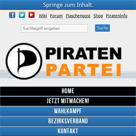
Springe zum Inhalt.
Wiki
Forum
Flaschenpost
Shop
Pirateninfo
Home
Jetzt mitmachen!
Wahlkampf
Bezirksverband
YouTube
Kontakt
Twitter