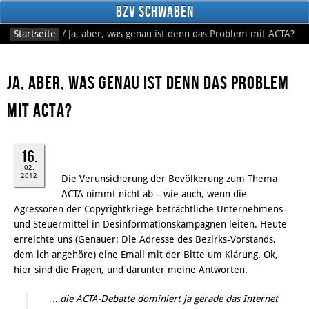
BzV Schwaben
Startseite
/
Ja, aber, was genau ist denn das Problem mit ACTA?
Ja, aber, was genau ist denn das Problem
mit ACTA?
16.
Facebook
02.
2012
Die Verunsicherung der Bevölkerung zum Thema
ACTA nimmt nicht ab – wie auch, wenn die
Agressoren der Copyrightkriege beträchtliche Unternehmens-
und Steuermittel in Desinformationskampagnen leiten. Heute
erreichte uns (Genauer: Die Adresse des Bezirks-Vorstands,
dem ich angehöre) eine Email mit der Bitte um Klärung. Ok,
hier sind die Fragen, und darunter meine Antworten.
…die ACTA-Debatte dominiert ja gerade das Internet