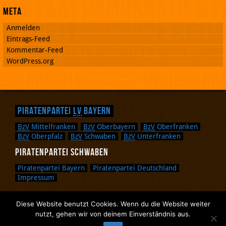
Meta
Anmelden
Eintrags-Feed
Kommentar-Feed
WordPress.org
Piratenpartei
LV
Bayern
BzV
Mittelfranken
BzV
Oberbayern
BzV
Oberfranken
BzV
Oberpfalz
BzV
Schwaben
BzV
Unterfranken
Piratenpartei Schwaben
Piratenpartei Bayern
Piratenpartei Deutschland
Impressum
Diese Website benutzt Cookies. Wenn du die Website weiter
Zurück nach oben.
nutzt, gehen wir von deinem Einverständnis aus.
Zurück zum Anfang des Textes.