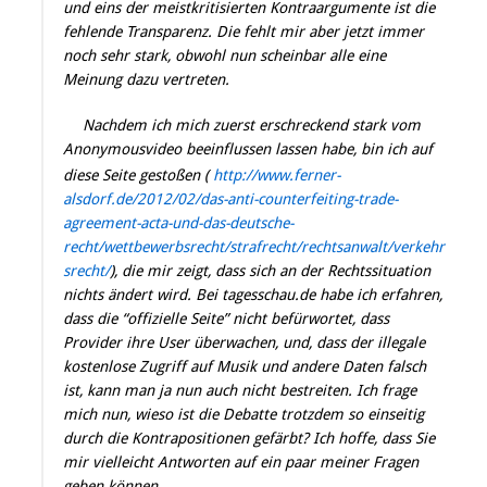
und eins der meistkritisierten Kontraargumente ist die
fehlende Transparenz. Die fehlt mir aber jetzt immer
noch sehr stark, obwohl nun scheinbar alle eine
Meinung dazu vertreten.
Nachdem ich mich zuerst erschreckend stark vom
Anonymousvideo beeinflussen lassen habe, bin ich auf
diese Seite gestoßen (
http://www.ferner-
alsdorf.de/2012/02/das-anti-counterfeiting-trade-
agreement-acta-und-das-deutsche-
recht/wettbewerbsrecht/strafrecht/rechtsanwalt/verkehr
srecht/
), die mir zeigt, dass sich an der Rechtssituation
nichts ändert wird. Bei tagesschau.de habe ich erfahren,
dass die “offizielle Seite” nicht befürwortet, dass
Provider ihre User überwachen, und, dass der illegale
kostenlose Zugriff auf Musik und andere Daten falsch
ist, kann man ja nun auch nicht bestreiten. Ich frage
mich nun, wieso ist die Debatte trotzdem so einseitig
durch die Kontrapositionen gefärbt? Ich hoffe, dass Sie
mir vielleicht Antworten auf ein paar meiner Fragen
geben können.