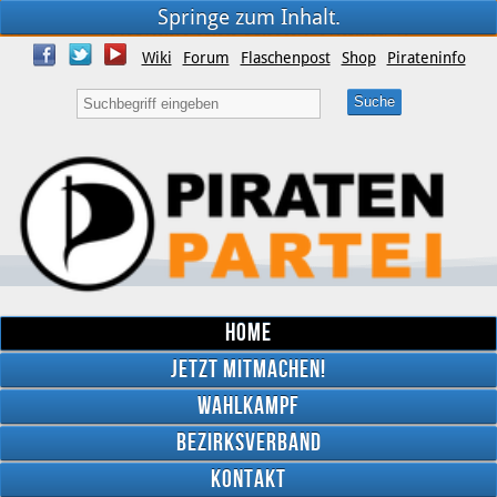
Springe zum Inhalt.
Wiki
Forum
Flaschenpost
Shop
Pirateninfo
Home
Jetzt mitmachen!
Wahlkampf
Bezirksverband
YouTube
Kontakt
Twitter