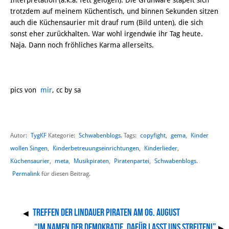
Interpretation (a.k.a. fett gelogen). Die Grünware stapelt sich
trotzdem auf meinem Küchentisch, und binnen Sekunden sitzen
auch die Küchensaurier mit drauf rum (Bild unten), die sich
sonst eher zurückhalten. War wohl irgendwie ihr Tag heute.
Naja. Dann noch fröhliches Karma allerseits.
pics von
mir
, cc by sa
Autor:
TygKF
Schwabenblogs
copyfight
,
gema
,
Kinder
Kategorie:
. Tags:
wollen Singen
,
Kinderbetreuungseinrichtungen
,
Kinderlieder
,
Küchensaurier
,
meta
,
Musikpiraten
,
Piratenpartei
,
Schwabenblogs
.
Permalink
für diesen Beitrag.
Treffen der Lindauer Piraten am 06. August
◀
“Im Namen der Demokratie, dafür lasst uns streiten!”
▶