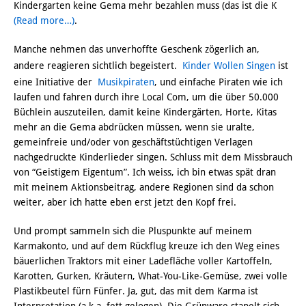
Kindergarten keine Gema mehr bezahlen muss (das ist die K
(Read more…)
.
Manche nehmen das unverhoffte Geschenk zögerlich an,
andere reagieren sichtlich begeistert.
Kinder Wollen Singen
ist
eine Initiative der
Musikpiraten
, und einfache Piraten wie ich
laufen und fahren durch ihre Local Com, um die über 50.000
Büchlein auszuteilen, damit keine Kindergärten, Horte, Kitas
mehr an die Gema abdrücken müssen, wenn sie uralte,
gemeinfreie und/oder von geschäftstüchtigen Verlagen
nachgedruckte Kinderlieder singen. Schluss mit dem Missbrauch
von “Geistigem Eigentum”. Ich weiss, ich bin etwas spät dran
mit meinem Aktionsbeitrag, andere Regionen sind da schon
weiter, aber ich hatte eben erst jetzt den Kopf frei.
Und prompt sammeln sich die Pluspunkte auf meinem
Karmakonto, und auf dem Rückflug kreuze ich den Weg eines
bäuerlichen Traktors mit einer Ladefläche voller Kartoffeln,
Karotten, Gurken, Kräutern, What-You-Like-Gemüse, zwei volle
Plastikbeutel fürn Fünfer. Ja, gut, das mit dem Karma ist