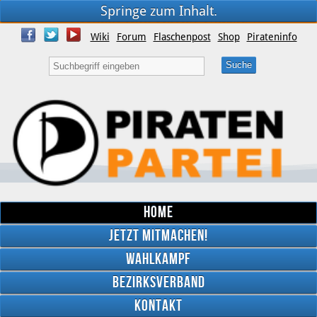
Springe zum Inhalt.
Wiki
Forum
Flaschenpost
Shop
Pirateninfo
Home
Jetzt mitmachen!
Wahlkampf
Bezirksverband
YouTube
Kontakt
Twitter