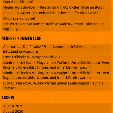
Quo Vadis Piraten?
Neues aus Schwaben – Piraten sind trotz großer Hitze an Bord!
Benjamin Gasser Spitzenkandidat Schwaben für die LTWBY18
Mitgliederrundbrief
Die PirateAPEtour kommt nach Schwaben – erster Infostand in
Augsburg
Neueste Kommentare
Andreas
zu
Die PirateAPEtour kommt nach Schwaben – erster
Infostand in Augsburg
Ernst Frühholz
zu
Drogenpolitik 2.0
sinnfrei ≠ sinnlos =» Blogarchiv » Wa(h)re Unsterblichkeit
zu
Sven
Regener, du erzählst Unsinn, und ich erklär dir, warum
sinnfrei ≠ sinnlos =» Blogarchiv » Wa(h)re Unsterblichkeit
zu
Sven
Regener, du erzählst Unsinn, und ich erklär dir, warum
Lucy
zu
Was ist ACTA, und warum gehen Leute dagegen auf die
Strasse?
Archiv
August 2025
August 2020