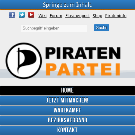
Springe zum Inhalt.
Wiki
Forum
Flaschenpost
Shop
Pirateninfo
Home
Jetzt mitmachen!
Wahlkampf
Bezirksverband
YouTube
Kontakt
Twitter