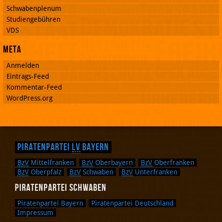
Schwabenplenum
Studiengebühren
VDS
Meta
Anmelden
Eintrags-Feed
Kommentar-Feed
WordPress.org
Piratenpartei
LV
Bayern
BzV
Mittelfranken
BzV
Oberbayern
BzV
Oberfranken
BzV
Oberpfalz
BzV
Schwaben
BzV
Unterfranken
Piratenpartei Schwaben
Piratenpartei Bayern
Piratenpartei Deutschland
Impressum