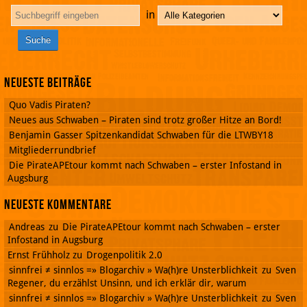
in
Neueste Beiträge
Quo Vadis Piraten?
Neues aus Schwaben – Piraten sind trotz großer Hitze an Bord!
Benjamin Gasser Spitzenkandidat Schwaben für die LTWBY18
Mitgliederrundbrief
Die PirateAPEtour kommt nach Schwaben – erster Infostand in
Augsburg
Neueste Kommentare
Andreas
zu
Die PirateAPEtour kommt nach Schwaben – erster
Infostand in Augsburg
Ernst Frühholz
zu
Drogenpolitik 2.0
sinnfrei ≠ sinnlos =» Blogarchiv » Wa(h)re Unsterblichkeit
zu
Sven
Regener, du erzählst Unsinn, und ich erklär dir, warum
sinnfrei ≠ sinnlos =» Blogarchiv » Wa(h)re Unsterblichkeit
zu
Sven