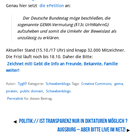
Genau hier setzt
die ePetition
an:
Der Deutsche Bundestag möge beschließen, die
sogenannte GEMA-Vermutung (§13c UrhWahrnG)
aufzuheben und somit die Umkehr der Beweislast als
unzulässig zu erklären.
Aktueller Stand (15.10./17 Uhr) sind knapp 32.000 Mitzeichner.
Die Frist läuft noch bis 18.10. Daher die Bitte:
Zeichnet mit! Gebt die Info an Freunde, Bekannte, Familie
weiter!
Autor:
TygKF
Schwabenblogs
Creative Commons
,
gema
,
Kategorie:
. Tags:
piraten
,
public domain
,
Schwabenblogs
.
Permalink
für diesen Beitrag.
Politik:// Ist Transparenz nur in Diktaturen möglich ?
◀
Augsburg – aber bitte live im Netz!
▶