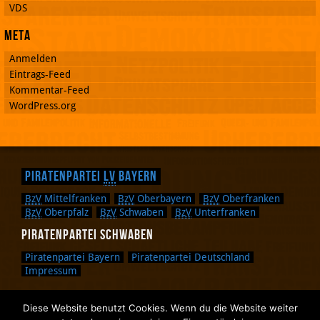
VDS
Meta
Anmelden
Eintrags-Feed
Kommentar-Feed
WordPress.org
Piratenpartei
LV
Bayern
BzV
Mittelfranken
BzV
Oberbayern
BzV
Oberfranken
BzV
Oberpfalz
BzV
Schwaben
BzV
Unterfranken
Piratenpartei Schwaben
Piratenpartei Bayern
Piratenpartei Deutschland
Impressum
Diese Website benutzt Cookies. Wenn du die Website weiter
Zurück nach oben.