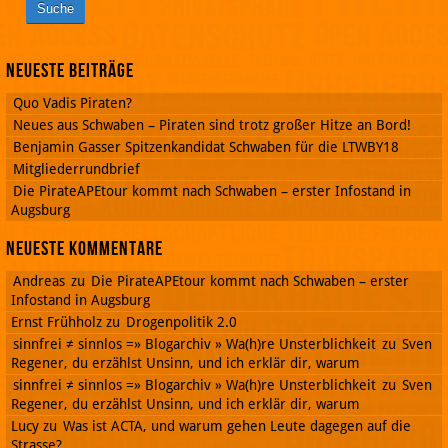
Neueste Beiträge
Quo Vadis Piraten?
Neues aus Schwaben – Piraten sind trotz großer Hitze an Bord!
Benjamin Gasser Spitzenkandidat Schwaben für die LTWBY18
Mitgliederrundbrief
Die PirateAPEtour kommt nach Schwaben – erster Infostand in
Augsburg
Neueste Kommentare
Andreas
zu
Die PirateAPEtour kommt nach Schwaben – erster
Infostand in Augsburg
Ernst Frühholz
zu
Drogenpolitik 2.0
sinnfrei ≠ sinnlos =» Blogarchiv » Wa(h)re Unsterblichkeit
zu
Sven
Regener, du erzählst Unsinn, und ich erklär dir, warum
sinnfrei ≠ sinnlos =» Blogarchiv » Wa(h)re Unsterblichkeit
zu
Sven
Regener, du erzählst Unsinn, und ich erklär dir, warum
Lucy
zu
Was ist ACTA, und warum gehen Leute dagegen auf die
Strasse?