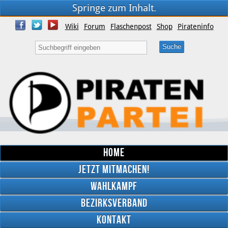
Springe zum Inhalt.
Wiki
Forum
Flaschenpost
Shop
Pirateninfo
Home
Jetzt mitmachen!
Wahlkampf
Bezirksverband
YouTube
Kontakt
Twitter