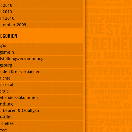
ni 2010
i 2010
ril 2010
ptember 2009
tegorien
lgäu
lgemein
fstellungsversammlung
gsburg
s den Kreisverbänden
richte
zirksrat
ergie
eihandelsabkommen
nzburg
ufbeuren & Ostallgäu
u-Ulm
izielles
esse