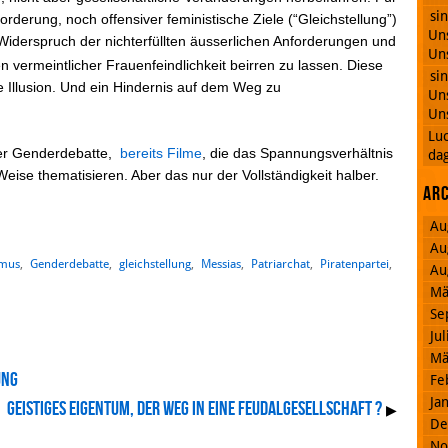
si
orderung, noch offensiver feministische Ziele (“Gleichstellung”)
Uns
Widerspruch der nichterfüllten äusserlichen Anforderungen und
Uns
 vermeintlicher Frauenfeindlichkeit beirren zu lassen. Diese
si
Illusion. Und ein Hindernis auf dem Weg zu
Uns
Uns
Lu
der Genderdebatte,
bereits Filme
, die das Spannungsverhältnis
dag
eise thematisieren. Aber das nur der Vollständigkeit halber.
Ar
Au
Au
smus
,
Genderdebatte
,
gleichstellung
,
Messias
,
Patriarchat
,
Piratenpartei
,
Au
Mä
Se
Ju
Mä
ung
Fe
Ja
Geistiges Eigentum, der Weg in eine Feudalgesellschaft ?
▶
De
No