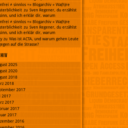
nnfrei ≠ sinnlos =» Blogarchiv » Wa(h)re
terblichkeit
zu
Sven Regener, du erzählst
inn, und ich erklär dir, warum
nnfrei ≠ sinnlos =» Blogarchiv » Wa(h)re
terblichkeit
zu
Sven Regener, du erzählst
inn, und ich erklär dir, warum
cy
zu
Was ist ACTA, und warum gehen Leute
egen auf die Strasse?
chiv
gust 2025
gust 2020
gust 2018
rz 2018
ptember 2017
li 2017
rz 2017
bruar 2017
nuar 2017
zember 2016
vember 2016