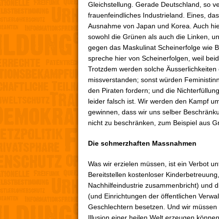
Gleichstellung. Gerade Deutschland, so ve
frauenfeindliches Industrieland. Eines, da
Ausnahme von Japan und Korea. Auch hier
sowohl die Grünen als auch die Linken, u
gegen das Maskulinat Scheinerfolge wie B
spreche hier von Scheinerfolgen, weil beid
Trotzdem werden solche Äusserlichkeiten g
missverstanden; sonst würden Feministin
den Piraten fordern; und die Nichterfüllu
leider falsch ist. Wir werden den Kampf u
gewinnen, dass wir uns selber Beschränk
nicht zu beschränken, zum Beispiel aus 
Die schmerzhaften Massnahmen
Was wir erzielen müssen, ist ein Verbot unt
Bereitstellen kostenloser Kinderbetreuun
Nachhilfeindustrie zusammenbricht) und 
(und Einrichtungen der öffentlichen Verwa
Geschlechtern besetzen. Und wir müssen a
Illusion einer heilen Welt erzeugen könne