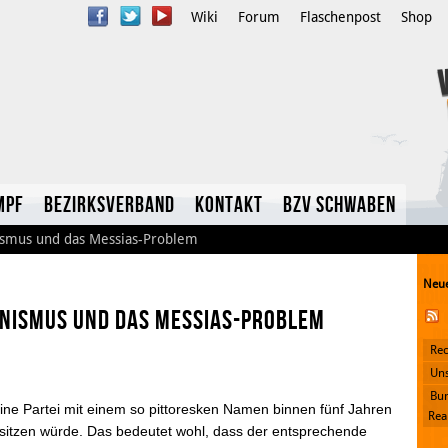
Wiki
Forum
Flaschenpost
Shop
mpf
Bezirksverband
Kontakt
BzV Schwaben
nismus und das Messias-Problem
Neue
minismus und das Messias-Problem
Rec
YouTube
Uns
Bun
Twitter
ine Partei mit einem so pittoresken Namen binnen fünf Jahren
Rea
sitzen würde. Das bedeutet wohl, dass der entsprechende