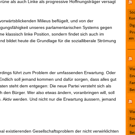
üne als auch Linke als progressive Hoffnungsträger versagt
Söd
Kon
orwärtsblickenden Milieus beflügelt, und von der
Dig
igungsfähigkeit unseres parlamentarischen Systems gegen
Pir
ne klassisch linke Position, sondern findet sich auch im
ein
 bildet heute die Grundlage für die sozialliberale Strömung
------
Facebook
Was
rdings führt zum Problem der umfassenden Erwartung. Oder
Ein
Endlich soll jemand kommen und dafür sorgen, dass alles gut
Fan
aten steht dem entgegen: Die neue Partei versteht sich als
Bet
h den Bürger. Wer also etwas ändern, voranbringen will, soll
. Aktiv werden. Und nicht nur die Erwartung äussern, jemand
Was
Ein
Fan
al existierenden Gesellschaftsproblem der nicht verwirklichten
Bet