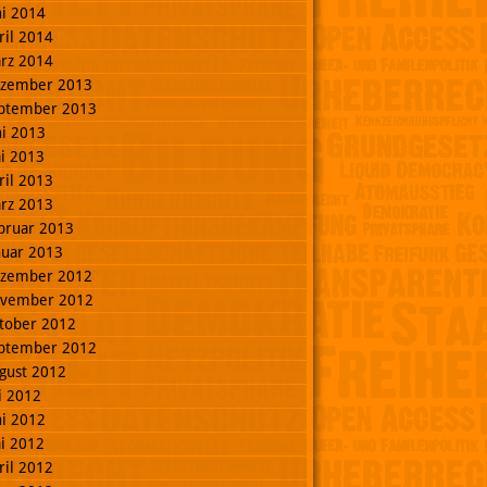
ni 2014
ril 2014
rz 2014
zember 2013
ptember 2013
ni 2013
i 2013
ril 2013
rz 2013
bruar 2013
nuar 2013
zember 2012
vember 2012
tober 2012
ptember 2012
gust 2012
li 2012
ni 2012
i 2012
ril 2012