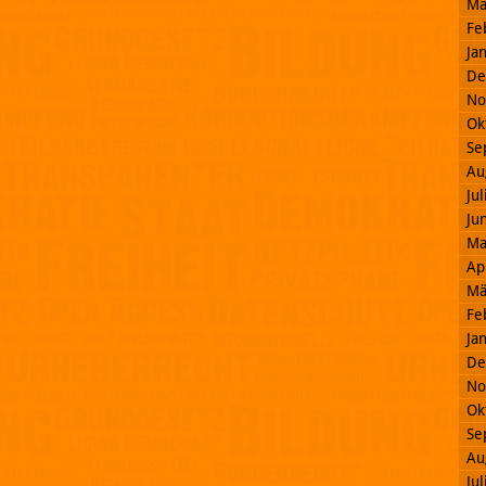
Mä
Fe
Ja
De
No
Ok
Se
Au
Ju
Ju
Ma
Ap
Mä
Fe
Ja
De
No
Ok
Se
Au
Ju