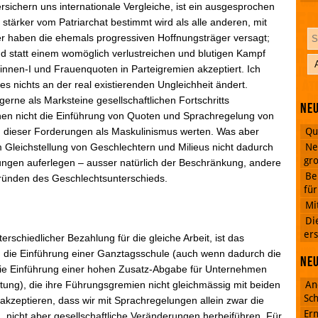
rsichern uns internationale Vergleiche, ist ein ausgesprochen
s stärker vom Patriarchat bestimmt wird als alle anderen, mit
 haben die ehemals progressiven Hoffnungsträger versagt;
nd statt einem womöglich verlustreichen und blutigen Kampf
innen-I und Frauenquoten in Parteigremien akzeptiert. Ich
es nichts an der real existierenden Ungleichheit ändert.
erne als Marksteine gesellschaftlichen Fortschritts
Neu
nen nicht die Einführung von Quoten und Sprachregelung von
Qu
ng dieser Forderungen als Maskulinismus werten. Was aber
Ne
m Gleichstellung von Geschlechtern und Milieus nicht dadurch
gro
ungen auferlegen – ausser natürlich der Beschränkung, andere
Be
Gründen des Geschlechtsunterschieds.
fü
Mi
Di
ers
erschiedlicher Bezahlung für die gleiche Arbeit, ist das
g, die Einführung einer Ganztagsschule (auch wenn dadurch die
Ne
die Einführung einer hohen Zusatz-Abgabe für Unternehmen
An
ltung), die ihre Führungsgremien nicht gleichmässig mit beiden
Sch
kzeptieren, dass wir mit Sprachregelungen allein zwar die
Ern
n, nicht aber gesellschaftliche Veränderungen herbeiführen. Für