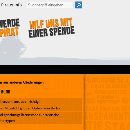
Pirateninfo
Hilf uns mit
Werde
einer Spende
Pirat
s aus anderen Gliederungen
Bund
henzentrum, aber richtig!
er Mitgefühl gilt den Opfern von Berlin
d genehmigt Brennstäbe für russische
ktortypen