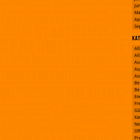
Ju
Ma
Ap
Se
Ka
Al
Al
Au
Au
Au
Be
Be
En
Fr
Gü
Ka
Ne
Off
Pr