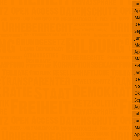
Ju
Ap
Mä
De
Se
Ju
Ma
Ap
Mä
Fe
Ja
De
No
Ok
Se
Au
Ju
Ju
Ma
Ap