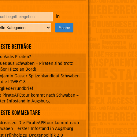
in
este Beiträge
o Vadis Piraten?
ues aus Schwaben – Piraten sind trotz
ßer Hitze an Bord!
njamin Gasser Spitzenkandidat Schwaben
r die LTWBY18
tgliederrundbrief
e PirateAPEtour kommt nach Schwaben –
ter Infostand in Augsburg
ueste Kommentare
dreas
zu
Die PirateAPEtour kommt nach
waben – erster Infostand in Augsburg
st Frühholz
zu
Drogenpolitik 2.0