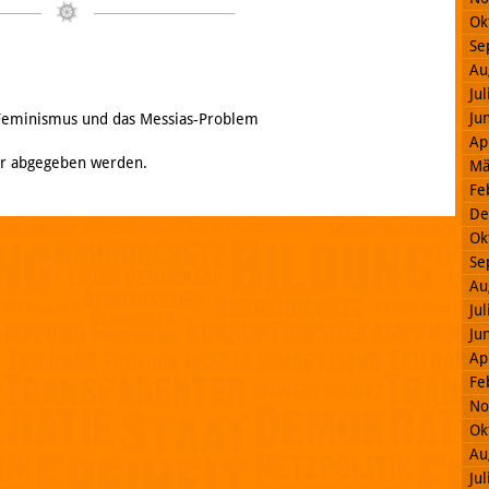
Ok
Se
Au
Ju
Ju
 Feminismus und das Messias-Problem
Ap
r abgegeben werden.
Mä
Fe
De
Ok
Se
Au
Ju
Ju
Ap
Fe
No
Ok
Au
Ju