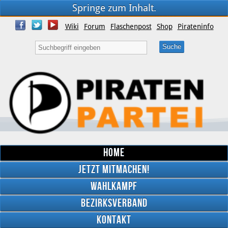
Springe zum Inhalt.
Wiki
Forum
Flaschenpost
Shop
Pirateninfo
Home
Jetzt mitmachen!
Wahlkampf
Bezirksverband
YouTube
Kontakt
Twitter