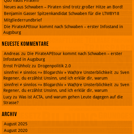
Quo Vadis Piraten?
Neues aus Schwaben – Piraten sind trotz großer Hitze an Bord!
Benjamin Gasser Spitzenkandidat Schwaben für die LTWBY18
Mitgliederrundbrief
Die PirateAPEtour kommt nach Schwaben – erster Infostand in
Augsburg
Neueste Kommentare
Andreas
zu
Die PirateAPEtour kommt nach Schwaben – erster
Infostand in Augsburg
Ernst Frühholz
zu
Drogenpolitik 2.0
sinnfrei ≠ sinnlos =» Blogarchiv » Wa(h)re Unsterblichkeit
zu
Sven
Regener, du erzählst Unsinn, und ich erklär dir, warum
sinnfrei ≠ sinnlos =» Blogarchiv » Wa(h)re Unsterblichkeit
zu
Sven
Regener, du erzählst Unsinn, und ich erklär dir, warum
Lucy
zu
Was ist ACTA, und warum gehen Leute dagegen auf die
Strasse?
Archiv
August 2025
August 2020