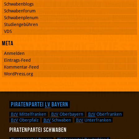
Schwabenblogs
Schwabenforum
Schwabenplenum
Studiengebühren
VDS
Meta
Anmelden
Eintrags-Feed
Kommentar-Feed
WordPress.org
Piratenpartei
LV
Bayern
BzV
Mittelfranken
BzV
Oberbayern
BzV
Oberfranken
BzV
Oberpfalz
BzV
Schwaben
BzV
Unterfranken
Piratenpartei Schwaben