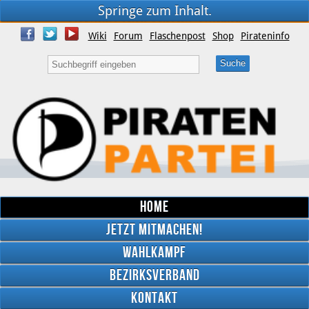
Springe zum Inhalt.
Wiki
Forum
Flaschenpost
Shop
Pirateninfo
Home
Jetzt mitmachen!
Wahlkampf
Bezirksverband
YouTube
Kontakt
Twitter