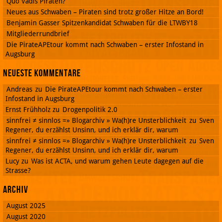
Quo Vadis Piraten?
Neues aus Schwaben – Piraten sind trotz großer Hitze an Bord!
Benjamin Gasser Spitzenkandidat Schwaben für die LTWBY18
Mitgliederrundbrief
Die PirateAPEtour kommt nach Schwaben – erster Infostand in
Augsburg
Neueste Kommentare
Andreas
zu
Die PirateAPEtour kommt nach Schwaben – erster
Infostand in Augsburg
Ernst Frühholz
zu
Drogenpolitik 2.0
sinnfrei ≠ sinnlos =» Blogarchiv » Wa(h)re Unsterblichkeit
zu
Sven
Regener, du erzählst Unsinn, und ich erklär dir, warum
sinnfrei ≠ sinnlos =» Blogarchiv » Wa(h)re Unsterblichkeit
zu
Sven
Regener, du erzählst Unsinn, und ich erklär dir, warum
Lucy
zu
Was ist ACTA, und warum gehen Leute dagegen auf die
Strasse?
Archiv
August 2025
August 2020