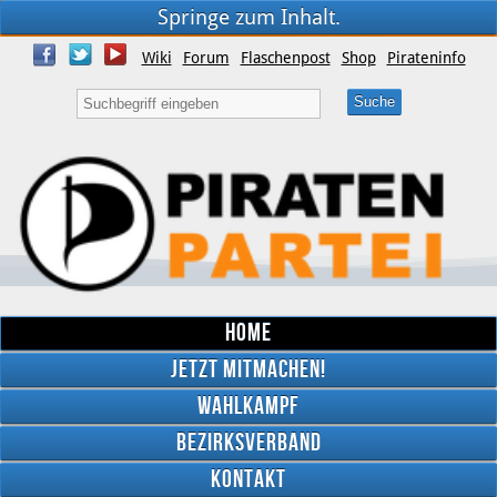
Springe zum Inhalt.
Wiki
Forum
Flaschenpost
Shop
Pirateninfo
Home
Jetzt mitmachen!
Wahlkampf
Bezirksverband
YouTube
Kontakt
Twitter