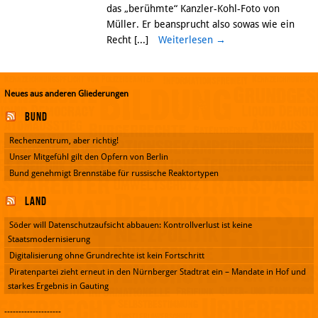
das „berühmte“ Kanzler-Kohl-Foto von
Müller. Er beansprucht also sowas wie ein
Recht [...]
Weiterlesen
→
Neues aus anderen Gliederungen
Bund
Rechenzentrum, aber richtig!
Unser Mitgefühl gilt den Opfern von Berlin
Bund genehmigt Brennstäbe für russische Reaktortypen
Land
Söder will Datenschutzaufsicht abbauen: Kontrollverlust ist keine
Staatsmodernisierung
Digitalisierung ohne Grundrechte ist kein Fortschritt
Piratenpartei zieht erneut in den Nürnberger Stadtrat ein – Mandate in Hof und
starkes Ergebnis in Gauting
--------------------