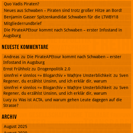
Quo Vadis Piraten?
Neues aus Schwaben – Piraten sind trotz großer Hitze an Bord!
Benjamin Gasser Spitzenkandidat Schwaben für die LTWBY18
Mitgliederrundbrief
Die PirateAPEtour kommt nach Schwaben – erster Infostand in
Augsburg
Neueste Kommentare
Andreas
zu
Die PirateAPEtour kommt nach Schwaben – erster
Infostand in Augsburg
Ernst Frühholz
zu
Drogenpolitik 2.0
sinnfrei ≠ sinnlos =» Blogarchiv » Wa(h)re Unsterblichkeit
zu
Sven
Regener, du erzählst Unsinn, und ich erklär dir, warum
sinnfrei ≠ sinnlos =» Blogarchiv » Wa(h)re Unsterblichkeit
zu
Sven
Regener, du erzählst Unsinn, und ich erklär dir, warum
Lucy
zu
Was ist ACTA, und warum gehen Leute dagegen auf die
Strasse?
Archiv
August 2025