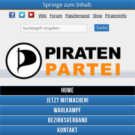
Springe zum Inhalt.
Wiki
Forum
Flaschenpost
Shop
Pirateninfo
Home
Jetzt mitmachen!
Wahlkampf
Bezirksverband
YouTube
Kontakt
Twitter