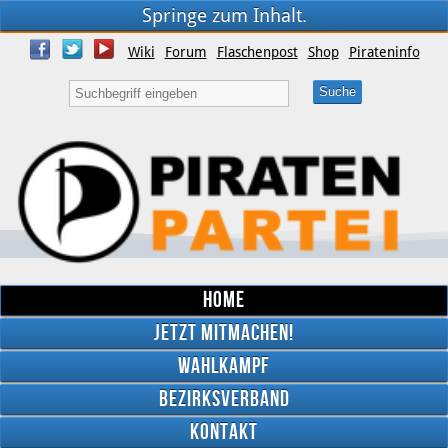
Springe zum Inhalt.
Wiki
Forum
Flaschenpost
Shop
Pirateninfo
Home
Jetzt mitmachen!
Wahlkampf
Bezirksverband
YouTube
Kontakt
Twitter