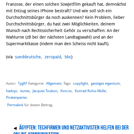
Franzose, der einen solchen Sowjetfilm gekauft hat, demnächst
mit Entzug seines iPhone bestraft? Und wie soll sich ein
Durchschnittsbürger da noch auskennen? Kein Problem, lieber
Durchschnittsbürger, du hast zwei Möglichkeiten, deinem
Wunsch nach Rechtssicherheit Gehör zu verschaffen: An der
Wahlurne (zB bei der nächsten Landtagswahl) und an der
Supermarktkasse (indem man den Scheiss nicht kauft).
(via
sueddeutsche
,
zeropaid
,
bbc
)
Autor:
TygKF
Allgemein
copyfight
,
geistiges eigentum
,
Kategorie:
. Tags:
hadopi
,
itunes
,
Jacques Toubon
,
Kino.to
,
Konrad Rufus Mülle
,
Piratenpartei
.
Permalink
für diesen Beitrag.
Ägypten: Techfirmen und Netzaktivisten helfen bei der
◀