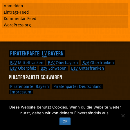
Anmelden
Eintrags-Feed
Kommentar-Feed
WordPress.org
Piratenpartei
LV
Bayern
BzV
Mittelfranken
BzV
Oberbayern
BzV
Oberfranken
BzV
Oberpfalz
BzV
Schwaben
BzV
Unterfranken
Piratenpartei Schwaben
Piratenpartei Bayern
Piratenpartei Deutschland
Impressum
Diese Website benutzt Cookies. Wenn du die Website weiter
Zurück nach oben.
nutzt, gehen wir von deinem Einverständnis aus.
Zurück zum Anfang des Textes.
OK
Zurück zur Sucheingabe.