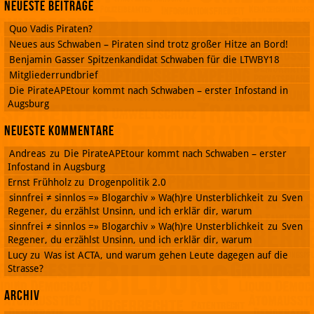
Neueste Beiträge
Quo Vadis Piraten?
Neues aus Schwaben – Piraten sind trotz großer Hitze an Bord!
Benjamin Gasser Spitzenkandidat Schwaben für die LTWBY18
Mitgliederrundbrief
Die PirateAPEtour kommt nach Schwaben – erster Infostand in
Augsburg
Neueste Kommentare
Andreas
zu
Die PirateAPEtour kommt nach Schwaben – erster
Infostand in Augsburg
Ernst Frühholz
zu
Drogenpolitik 2.0
sinnfrei ≠ sinnlos =» Blogarchiv » Wa(h)re Unsterblichkeit
zu
Sven
Regener, du erzählst Unsinn, und ich erklär dir, warum
sinnfrei ≠ sinnlos =» Blogarchiv » Wa(h)re Unsterblichkeit
zu
Sven
Regener, du erzählst Unsinn, und ich erklär dir, warum
Lucy
zu
Was ist ACTA, und warum gehen Leute dagegen auf die
Strasse?
Archiv