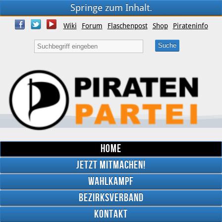
Springe zum Inhalt.
Wiki
Forum
Flaschenpost
Shop
Pirateninfo
Home
Jetzt mitmachen!
Wahlkampf
Bezirksverband
YouTube
Kontakt
Twitter