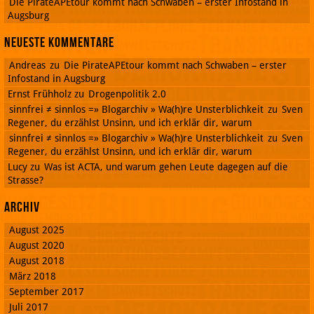
Die PirateAPEtour kommt nach Schwaben – erster Infostand in
Augsburg
Neueste Kommentare
Andreas
zu
Die PirateAPEtour kommt nach Schwaben – erster
Infostand in Augsburg
Ernst Frühholz
zu
Drogenpolitik 2.0
sinnfrei ≠ sinnlos =» Blogarchiv » Wa(h)re Unsterblichkeit
zu
Sven
Regener, du erzählst Unsinn, und ich erklär dir, warum
sinnfrei ≠ sinnlos =» Blogarchiv » Wa(h)re Unsterblichkeit
zu
Sven
Regener, du erzählst Unsinn, und ich erklär dir, warum
Lucy
zu
Was ist ACTA, und warum gehen Leute dagegen auf die
Strasse?
Archiv
August 2025
August 2020
August 2018
März 2018
September 2017
Juli 2017