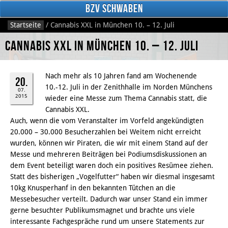
BzV Schwaben
Startseite
/
Cannabis XXL in München 10. – 12. Juli
Cannabis XXL in München 10. – 12. Juli
Nach mehr als 10 Jahren fand am Wochenende
20.
10.-12. Juli in der Zenithhalle im Norden Münchens
07.
2015
wieder eine Messe zum Thema Cannabis statt, die
Cannabis XXL.
Auch, wenn die vom Veranstalter im Vorfeld angekündigten
Facebook
20.000 – 30.000 Besucherzahlen bei Weitem nicht erreicht
wurden, können wir Piraten, die wir mit einem Stand auf der
Messe und mehreren Beiträgen bei Podiumsdiskussionen an
dem Event beteiligt waren doch ein positives Resümee ziehen.
Statt des bisherigen „Vogelfutter“ haben wir diesmal insgesamt
10kg Knusperhanf in den bekannten Tütchen an die
Messebesucher verteilt. Dadurch war unser Stand ein immer
gerne besuchter Publikumsmagnet und brachte uns viele
interessante Fachgespräche rund um unsere Statements zur