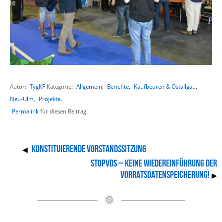
Autor:
TygKF
Allgemein
,
Berichte
,
Kaufbeuren & Ostallgäu
,
Kategorie:
Neu-Ulm
,
Projekte
.
Permalink
für diesen Beitrag.
konstituierende Vorstandssitzung
◀
Stopvds – Keine Wiedereinführung der
Vorratsdatenspeicherung!
▶