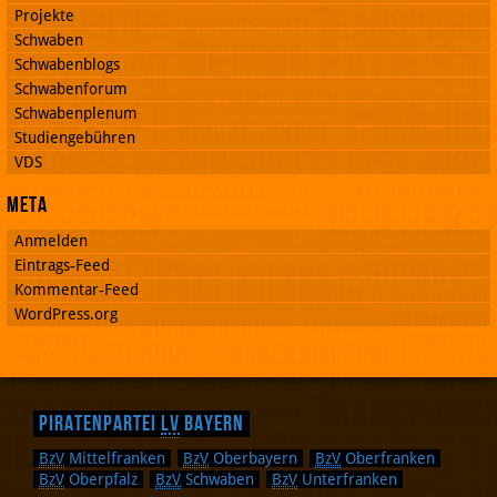
Projekte
Schwaben
Schwabenblogs
Schwabenforum
Schwabenplenum
Studiengebühren
VDS
Meta
Anmelden
Eintrags-Feed
Kommentar-Feed
WordPress.org
Piratenpartei
LV
Bayern
BzV
Mittelfranken
BzV
Oberbayern
BzV
Oberfranken
BzV
Oberpfalz
BzV
Schwaben
BzV
Unterfranken