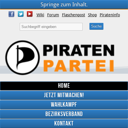
Springe zum Inhalt.
Wiki
Forum
Flaschenpost
Shop
Pirateninfo
Home
Jetzt mitmachen!
Wahlkampf
Bezirksverband
YouTube
Kontakt
Twitter