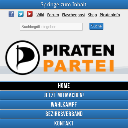
Springe zum Inhalt.
Wiki
Forum
Flaschenpost
Shop
Pirateninfo
Home
Jetzt mitmachen!
Wahlkampf
Bezirksverband
YouTube
Kontakt
Twitter