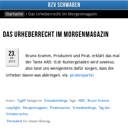
BzV Schwaben
Startseite
/
Das Urheberrecht im Morgenmagazin
Das Urheberrecht im Morgenmagazin
23.
Bruno Kramm, Produzent und Pirat, erklärt das mal
04.
2012
der Tante ARD. tl;dr Runtergeladen wird sowieso,
Facebook
also lasst uns wenigestens dafür sorgen, dass die
Urheber davon was abkriegen. via
piratenpartei
Autor:
TygKF
Schwabenblogs
ARD
,
Bruno Kramm
,
Kategorie:
. Tags:
copyfight
,
Morgenmagazin
,
Piratenpartei
,
Schwabenblogs
,
Tag des
Urheberrechts
.
Permalink
für diesen Beitrag.