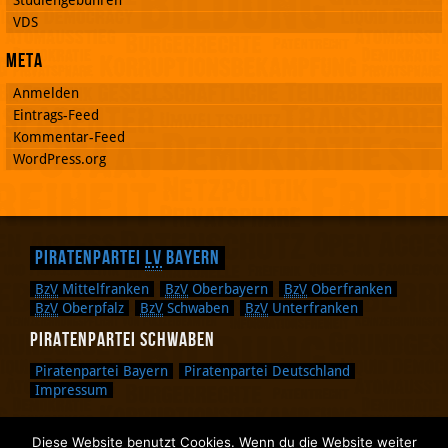
Studiengebühren
VDS
Meta
Anmelden
Eintrags-Feed
Kommentar-Feed
WordPress.org
Piratenpartei
LV
Bayern
BzV
Mittelfranken
BzV
Oberbayern
BzV
Oberfranken
BzV
Oberpfalz
BzV
Schwaben
BzV
Unterfranken
Piratenpartei Schwaben
Piratenpartei Bayern
Piratenpartei Deutschland
Impressum
Diese Website benutzt Cookies. Wenn du die Website weiter
Zurück nach oben.