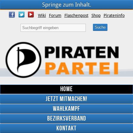
Springe zum Inhalt.
Wiki
Forum
Flaschenpost
Shop
Pirateninfo
Home
Jetzt mitmachen!
Wahlkampf
Bezirksverband
YouTube
Kontakt
Twitter