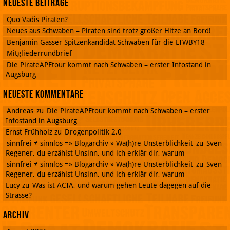
Neueste Beiträge
Quo Vadis Piraten?
Neues aus Schwaben – Piraten sind trotz großer Hitze an Bord!
Benjamin Gasser Spitzenkandidat Schwaben für die LTWBY18
Mitgliederrundbrief
Die PirateAPEtour kommt nach Schwaben – erster Infostand in
Augsburg
Neueste Kommentare
Andreas
zu
Die PirateAPEtour kommt nach Schwaben – erster
Infostand in Augsburg
Ernst Frühholz
zu
Drogenpolitik 2.0
sinnfrei ≠ sinnlos =» Blogarchiv » Wa(h)re Unsterblichkeit
zu
Sven
Regener, du erzählst Unsinn, und ich erklär dir, warum
sinnfrei ≠ sinnlos =» Blogarchiv » Wa(h)re Unsterblichkeit
zu
Sven
Regener, du erzählst Unsinn, und ich erklär dir, warum
Lucy
zu
Was ist ACTA, und warum gehen Leute dagegen auf die
Strasse?
Archiv