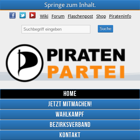
Springe zum Inhalt.
Wiki
Forum
Flaschenpost
Shop
Pirateninfo
Home
Jetzt mitmachen!
Wahlkampf
Bezirksverband
YouTube
Kontakt
Twitter