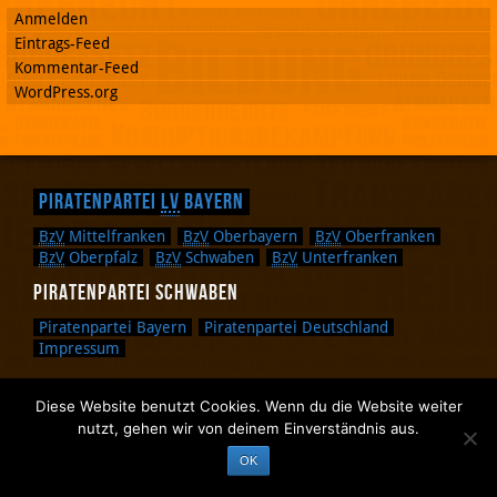
Anmelden
Eintrags-Feed
Kommentar-Feed
WordPress.org
Piratenpartei
LV
Bayern
BzV
Mittelfranken
BzV
Oberbayern
BzV
Oberfranken
BzV
Oberpfalz
BzV
Schwaben
BzV
Unterfranken
Piratenpartei Schwaben
Piratenpartei Bayern
Piratenpartei Deutschland
Impressum
Diese Website benutzt Cookies. Wenn du die Website weiter
Zurück nach oben.
nutzt, gehen wir von deinem Einverständnis aus.
Zurück zum Anfang des Textes.
OK
Zurück zur Sucheingabe.