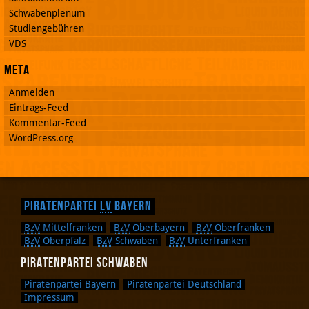
Schwabenplenum
Studiengebühren
VDS
Meta
Anmelden
Eintrags-Feed
Kommentar-Feed
WordPress.org
Piratenpartei
LV
Bayern
BzV
Mittelfranken
BzV
Oberbayern
BzV
Oberfranken
BzV
Oberpfalz
BzV
Schwaben
BzV
Unterfranken
Piratenpartei Schwaben
Piratenpartei Bayern
Piratenpartei Deutschland
Impressum