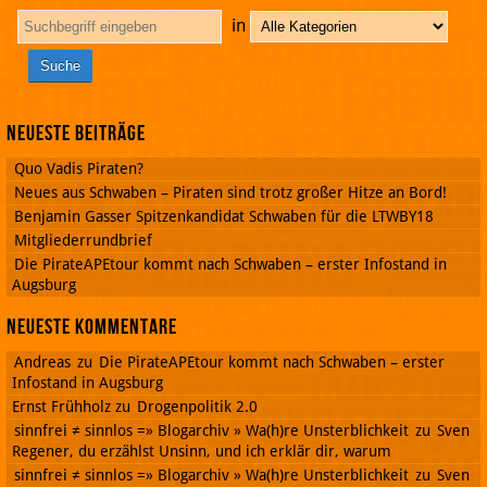
in
Neueste Beiträge
Quo Vadis Piraten?
Neues aus Schwaben – Piraten sind trotz großer Hitze an Bord!
Benjamin Gasser Spitzenkandidat Schwaben für die LTWBY18
Mitgliederrundbrief
Die PirateAPEtour kommt nach Schwaben – erster Infostand in
Augsburg
Neueste Kommentare
Andreas
zu
Die PirateAPEtour kommt nach Schwaben – erster
Infostand in Augsburg
Ernst Frühholz
zu
Drogenpolitik 2.0
sinnfrei ≠ sinnlos =» Blogarchiv » Wa(h)re Unsterblichkeit
zu
Sven
Regener, du erzählst Unsinn, und ich erklär dir, warum
sinnfrei ≠ sinnlos =» Blogarchiv » Wa(h)re Unsterblichkeit
zu
Sven