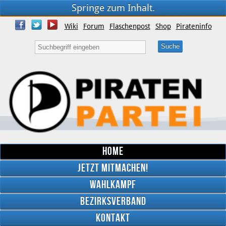
Springe zum Inhalt.
Wiki
Forum
Flaschenpost
Shop
Pirateninfo
Home
Jetzt mitmachen!
Wahlkampf
Bezirksverband
YouTube
Kontakt
Twitter