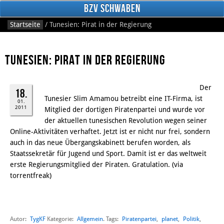
BzV Schwaben
Startseite
/
Tunesien: Pirat in der Regierung
Tunesien: Pirat in der Regierung
Der
18.
Tunesier Slim Amamou betreibt eine IT-Firma, ist
01.
2011
Mitglied der dortigen Piratenpartei und wurde vor
Facebook
der aktuellen tunesischen Revolution wegen seiner
Online-Aktivitäten verhaftet. Jetzt ist er nicht nur frei, sondern
auch in das neue Übergangskabinett berufen worden, als
Staatssekretär für Jugend und Sport. Damit ist er das weltweit
erste Regierungsmitglied der Piraten. Gratulation. (via
torrentfreak)
Autor:
TygKF
Allgemein
Piratenpartei
,
planet
,
Politik
,
Kategorie:
. Tags: