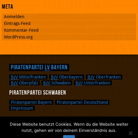
Meta
Anmelden
Eintrags-Feed
Kommentar-Feed
WordPress.org
Piratenpartei
LV
Bayern
BzV
Mittelfranken
BzV
Oberbayern
BzV
Oberfranken
BzV
Oberpfalz
BzV
Schwaben
BzV
Unterfranken
Piratenpartei Schwaben
Piratenpartei Bayern
Piratenpartei Deutschland
Impressum
Diese Website benutzt Cookies. Wenn du die Website weiter
Zurück nach oben.
nutzt, gehen wir von deinem Einverständnis aus.
Zurück zum Anfang des Textes.