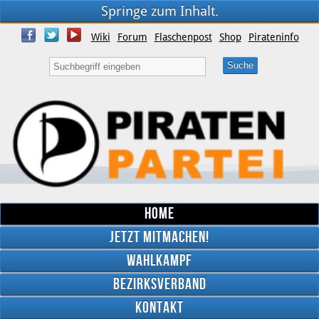
Springe zum Inhalt.
Wiki
Forum
Flaschenpost
Shop
Pirateninfo
Home
Jetzt mitmachen!
Wahlkampf
Bezirksverband
YouTube
Kontakt
Twitter