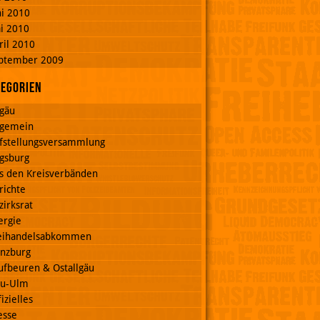
ni 2010
i 2010
ril 2010
ptember 2009
tegorien
lgäu
lgemein
fstellungsversammlung
gsburg
s den Kreisverbänden
richte
zirksrat
ergie
eihandelsabkommen
nzburg
ufbeuren & Ostallgäu
u-Ulm
izielles
esse