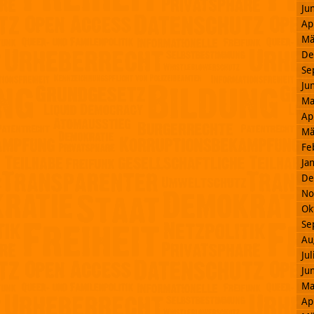
Ju
Ap
Mä
De
Se
Ju
Ma
Ap
Mä
Fe
Ja
De
No
Ok
Se
Au
Ju
Ju
Ma
Ap