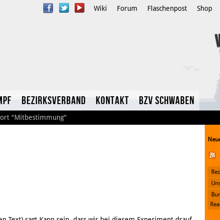
Wiki
Forum
Flaschenpost
Shop
mpf
Bezirksverband
Kontakt
BzV Schwaben
ort
"Mitbestimmung"
Neue
Rec
YouTube
Uns
Bun
Twitter
Rea
zen Text) sagt Kann sein, dass wir bei diesem Experiment drauf