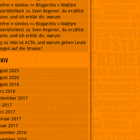
nnfrei ≠ sinnlos =» Blogarchiv » Wa(h)re
terblichkeit
zu
Sven Regener, du erzählst
inn, und ich erklär dir, warum
nnfrei ≠ sinnlos =» Blogarchiv » Wa(h)re
terblichkeit
zu
Sven Regener, du erzählst
inn, und ich erklär dir, warum
cy
zu
Was ist ACTA, und warum gehen Leute
egen auf die Strasse?
chiv
gust 2025
gust 2020
gust 2018
rz 2018
ptember 2017
li 2017
rz 2017
bruar 2017
nuar 2017
zember 2016
vember 2016