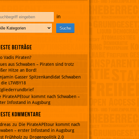
in
este Beiträge
o Vadis Piraten?
ues aus Schwaben – Piraten sind trotz
ßer Hitze an Bord!
njamin Gasser Spitzenkandidat Schwaben
r die LTWBY18
tgliederrundbrief
e PirateAPEtour kommt nach Schwaben –
ter Infostand in Augsburg
ueste Kommentare
dreas
zu
Die PirateAPEtour kommt nach
waben – erster Infostand in Augsburg
st Frühholz
zu
Drogenpolitik 2.0