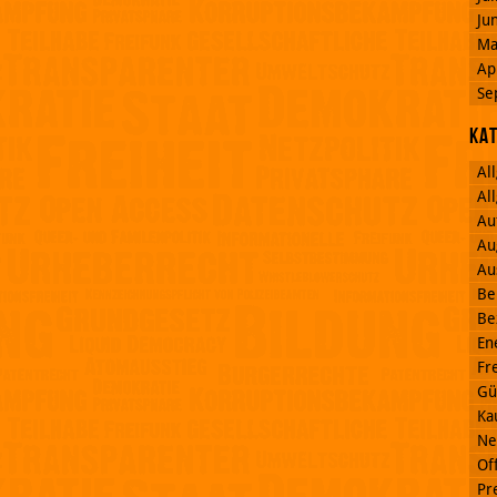
Ju
Ma
Ap
Se
Ka
Al
Al
Au
Au
Au
Be
Be
En
Fr
Gü
Ka
Ne
Off
Pr