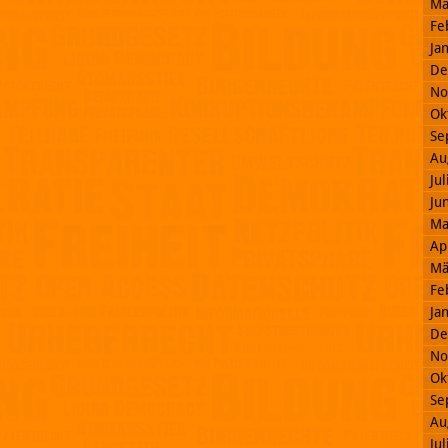
Mä
Fe
Ja
De
No
Ok
Se
Au
Ju
Ju
Ma
Ap
Mä
Fe
Ja
De
No
Ok
Se
Au
Ju