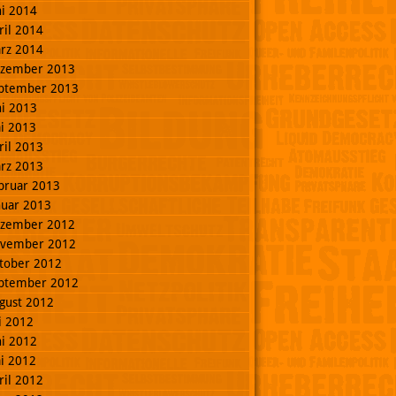
ni 2014
ril 2014
rz 2014
zember 2013
ptember 2013
ni 2013
i 2013
ril 2013
rz 2013
bruar 2013
nuar 2013
zember 2012
vember 2012
tober 2012
ptember 2012
gust 2012
li 2012
ni 2012
i 2012
ril 2012