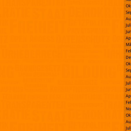
Ok
Se
Au
Ju
Ju
Ap
Mä
Fe
De
Ok
Se
Au
Ju
Ju
Ap
Fe
No
Ok
Au
Ju