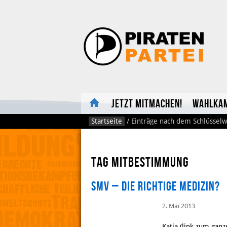
Jetzt mitmachen!
Wahlka
Startseite
/
Einträge nach dem Schlüsselw
Tag Mitbestimmung
SMV – die richtige Medizin?
2. Mai 2013
Katja (link zum gan