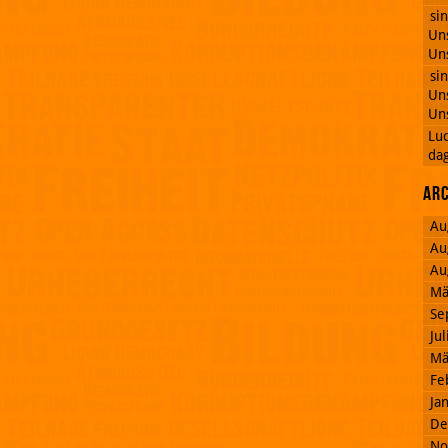
si
Uns
Uns
si
Uns
Uns
Lu
dag
Ar
Au
Au
Au
Mä
Se
Ju
Mä
Fe
Ja
De
No