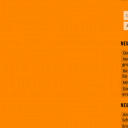
Neu
Qu
Ne
gro
Be
fü
Mi
Di
ers
Ne
An
Sch
Ern