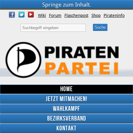
Springe zum Inhalt.
Wiki
Forum
Flaschenpost
Shop
Pirateninfo
Home
Jetzt mitmachen!
Wahlkampf
Bezirksverband
YouTube
Kontakt
Twitter