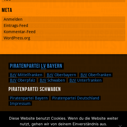
Meta
Anmelden
Eintrags-Feed
Kommentar-Feed
WordPress.org
Piratenpartei
LV
Bayern
BzV
Mittelfranken
BzV
Oberbayern
BzV
Oberfranken
BzV
Oberpfalz
BzV
Schwaben
BzV
Unterfranken
Piratenpartei Schwaben
Piratenpartei Bayern
Piratenpartei Deutschland
Impressum
Diese Website benutzt Cookies. Wenn du die Website weiter
Zurück nach oben.
nutzt, gehen wir von deinem Einverständnis aus.