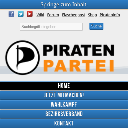
Springe zum Inhalt.
Wiki
Forum
Flaschenpost
Shop
Pirateninfo
Home
Jetzt mitmachen!
Wahlkampf
Bezirksverband
YouTube
Kontakt
Twitter