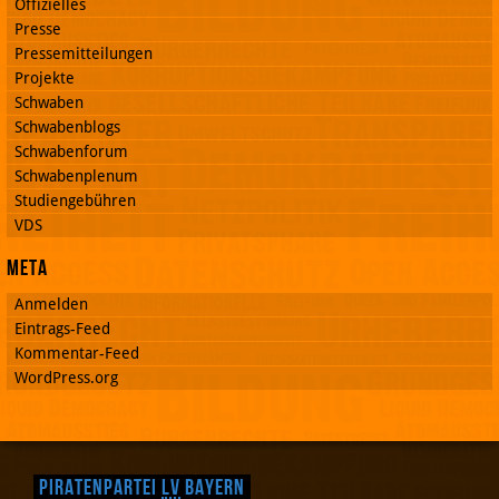
Offizielles
Presse
Pressemitteilungen
Projekte
Schwaben
Schwabenblogs
Schwabenforum
Schwabenplenum
Studiengebühren
VDS
Meta
Anmelden
Eintrags-Feed
Kommentar-Feed
WordPress.org
Piratenpartei
LV
Bayern