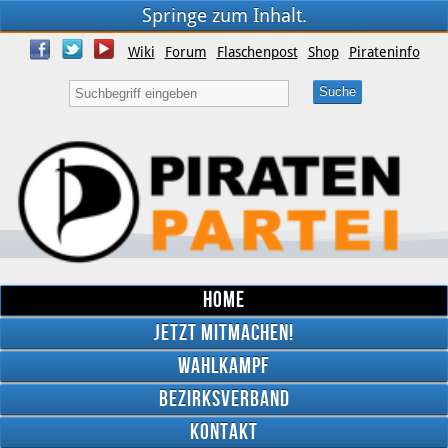
Springe zum Inhalt.
Wiki
Forum
Flaschenpost
Shop
Pirateninfo
Home
Jetzt mitmachen!
Wahlkampf
Bezirksverband
YouTube
Kontakt
Twitter