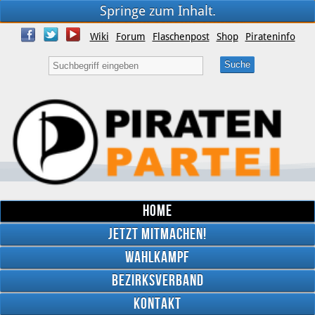
Springe zum Inhalt.
Wiki
Forum
Flaschenpost
Shop
Pirateninfo
Home
Jetzt mitmachen!
Wahlkampf
Bezirksverband
YouTube
Kontakt
Twitter