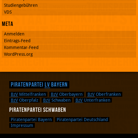
Studiengebühren
VDS
Meta
Anmelden
Eintrags-Feed
Kommentar-Feed
WordPress.org
Piratenpartei
LV
Bayern
BzV
Mittelfranken
BzV
Oberbayern
BzV
Oberfranken
BzV
Oberpfalz
BzV
Schwaben
BzV
Unterfranken
Piratenpartei Schwaben
Piratenpartei Bayern
Piratenpartei Deutschland
Impressum