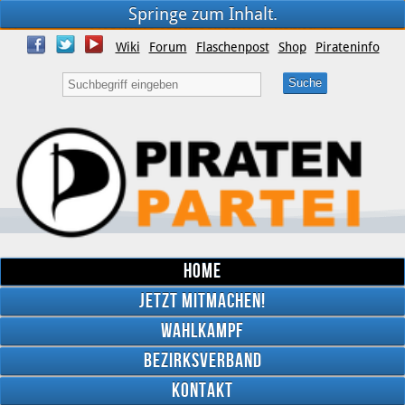
Springe zum Inhalt.
Wiki
Forum
Flaschenpost
Shop
Pirateninfo
Home
Jetzt mitmachen!
Wahlkampf
Bezirksverband
YouTube
Kontakt
Twitter