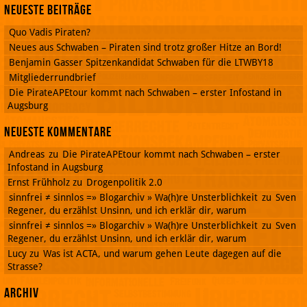
Neueste Beiträge
Quo Vadis Piraten?
Neues aus Schwaben – Piraten sind trotz großer Hitze an Bord!
Benjamin Gasser Spitzenkandidat Schwaben für die LTWBY18
Mitgliederrundbrief
Die PirateAPEtour kommt nach Schwaben – erster Infostand in
Augsburg
Neueste Kommentare
Andreas
zu
Die PirateAPEtour kommt nach Schwaben – erster
Infostand in Augsburg
Ernst Frühholz
zu
Drogenpolitik 2.0
sinnfrei ≠ sinnlos =» Blogarchiv » Wa(h)re Unsterblichkeit
zu
Sven
Regener, du erzählst Unsinn, und ich erklär dir, warum
sinnfrei ≠ sinnlos =» Blogarchiv » Wa(h)re Unsterblichkeit
zu
Sven
Regener, du erzählst Unsinn, und ich erklär dir, warum
Lucy
zu
Was ist ACTA, und warum gehen Leute dagegen auf die
Strasse?
Archiv