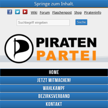
Springe zum Inhalt.
Wiki
Forum
Flaschenpost
Shop
Pirateninfo
Home
Jetzt mitmachen!
Wahlkampf
Bezirksverband
YouTube
Kontakt
Twitter