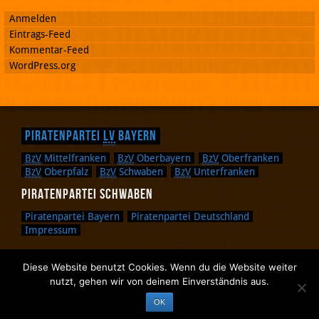
Anmelden
Eintrags-Feed
Kommentar-Feed
WordPress.org
Piratenpartei
LV
Bayern
BzV
Mittelfranken
BzV
Oberbayern
BzV
Oberfranken
BzV
Oberpfalz
BzV
Schwaben
BzV
Unterfranken
Piratenpartei Schwaben
Piratenpartei Bayern
Piratenpartei Deutschland
Impressum
Diese Website benutzt Cookies. Wenn du die Website weiter
Zurück nach oben.
nutzt, gehen wir von deinem Einverständnis aus.
Zurück zum Anfang des Textes.
OK
Zurück zur Sucheingabe.