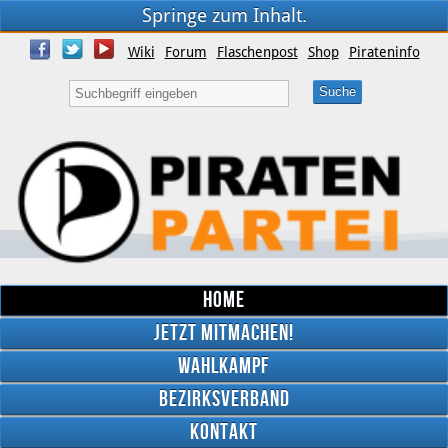
Springe zum Inhalt.
Wiki
Forum
Flaschenpost
Shop
Pirateninfo
Home
Jetzt mitmachen!
Wahlkampf
Bezirksverband
YouTube
Kontakt
Twitter