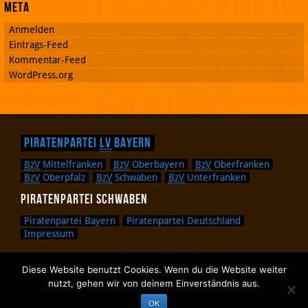
Meta
Anmelden
Eintrags-Feed
Kommentar-Feed
WordPress.org
Piratenpartei
LV
Bayern
BzV
Mittelfranken
BzV
Oberbayern
BzV
Oberfranken
BzV
Oberpfalz
BzV
Schwaben
BzV
Unterfranken
Piratenpartei Schwaben
Piratenpartei Bayern
Piratenpartei Deutschland
Impressum
Diese Website benutzt Cookies. Wenn du die Website weiter
Zurück nach oben.
nutzt, gehen wir von deinem Einverständnis aus.
Zurück zum Anfang des Textes.
OK