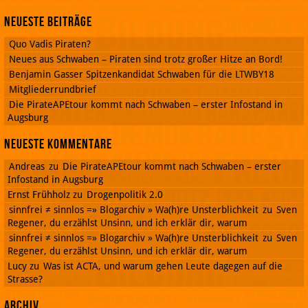
Neueste Beiträge
Quo Vadis Piraten?
Neues aus Schwaben – Piraten sind trotz großer Hitze an Bord!
Benjamin Gasser Spitzenkandidat Schwaben für die LTWBY18
Mitgliederrundbrief
Die PirateAPEtour kommt nach Schwaben – erster Infostand in
Augsburg
Neueste Kommentare
Andreas
zu
Die PirateAPEtour kommt nach Schwaben – erster
Infostand in Augsburg
Ernst Frühholz
zu
Drogenpolitik 2.0
sinnfrei ≠ sinnlos =» Blogarchiv » Wa(h)re Unsterblichkeit
zu
Sven
Regener, du erzählst Unsinn, und ich erklär dir, warum
sinnfrei ≠ sinnlos =» Blogarchiv » Wa(h)re Unsterblichkeit
zu
Sven
Regener, du erzählst Unsinn, und ich erklär dir, warum
Lucy
zu
Was ist ACTA, und warum gehen Leute dagegen auf die
Strasse?
Archiv