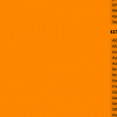
Ju
Ma
Ap
Se
Ka
Al
Al
Au
Au
Au
Be
Be
En
Fr
Gü
Ka
Ne
Off
Pr