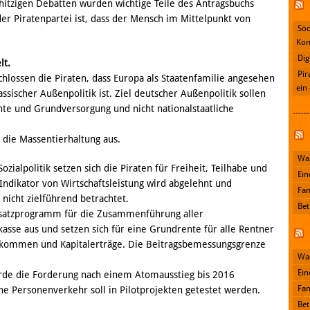
hitzigen Debatten wurden wichtige Teile des Antragsbuchs
er Piratenpartei ist, dass der Mensch im Mittelpunkt von
Söd
Kon
Dig
lt.
Pir
lossen die Piraten, dass Europa als Staatenfamilie angesehen
ein
sischer Außenpolitik ist. Ziel deutscher Außenpolitik sollen
te und Grundversorgung und nicht nationalstaatliche
------
 die Massentierhaltung aus.
Facebook
Was
ialpolitik setzen sich die Piraten für Freiheit, Teilhabe und
Ein
 Indikator von Wirtschaftsleistung wird abgelehnt und
Fan
 nicht zielführend betrachtet.
Bet
dsatzprogramm für die Zusammenführung aller
asse aus und setzen sich für eine Grundrente für alle Rentner
Einkommen und Kapitalerträge. Die Beitragsbemessungsgrenze
Was
Ein
de die Forderung nach einem Atomausstieg bis 2016
Fan
che Personenverkehr soll in Pilotprojekten getestet werden.
Bet