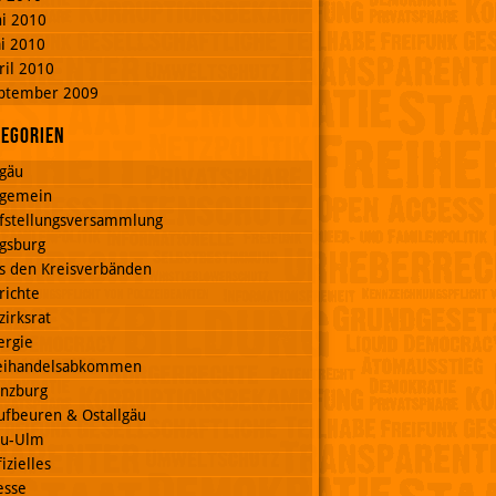
ni 2010
i 2010
ril 2010
ptember 2009
tegorien
lgäu
lgemein
fstellungsversammlung
gsburg
s den Kreisverbänden
richte
zirksrat
ergie
eihandelsabkommen
nzburg
ufbeuren & Ostallgäu
u-Ulm
izielles
esse