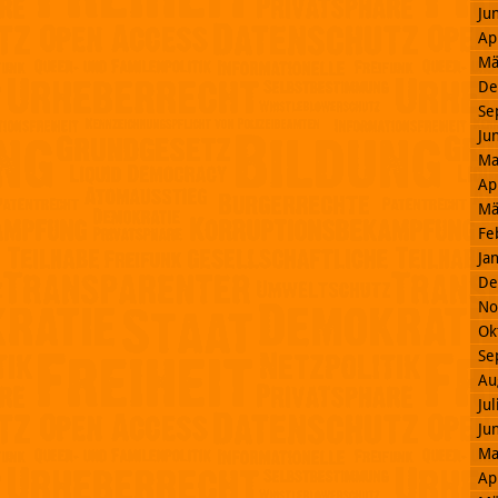
Ju
Ap
Mä
De
Se
Ju
Ma
Ap
Mä
Fe
Ja
De
No
Ok
Se
Au
Ju
Ju
Ma
Ap