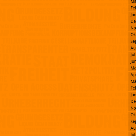
Mä
Fe
Ja
De
No
Ok
Se
Au
Ju
Ju
Ma
Ap
Mä
Fe
Ja
De
No
Ok
Se
Au
Ju