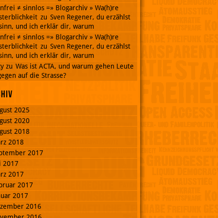
nnfrei ≠ sinnlos =» Blogarchiv » Wa(h)re
terblichkeit
zu
Sven Regener, du erzählst
inn, und ich erklär dir, warum
nnfrei ≠ sinnlos =» Blogarchiv » Wa(h)re
terblichkeit
zu
Sven Regener, du erzählst
inn, und ich erklär dir, warum
cy
zu
Was ist ACTA, und warum gehen Leute
egen auf die Strasse?
chiv
gust 2025
gust 2020
gust 2018
rz 2018
ptember 2017
li 2017
rz 2017
bruar 2017
nuar 2017
zember 2016
vember 2016