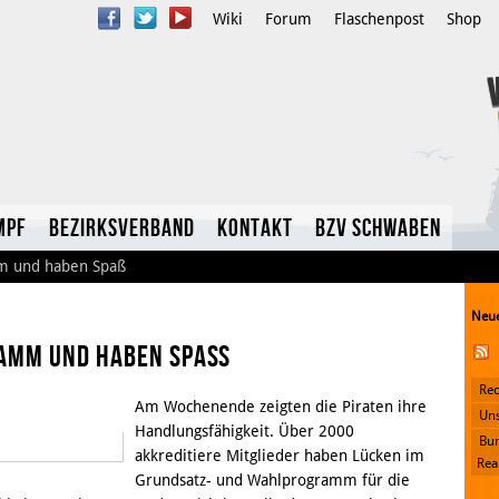
Wiki
Forum
Flaschenpost
Shop
mpf
Bezirksverband
Kontakt
BzV Schwaben
mm und haben Spaß
Neue
ramm und haben Spaß
Rec
Am Wochenende zeigten die Piraten ihre
YouTube
Uns
Handlungsfähigkeit. Über 2000
Bun
Twitter
im S. Müller
akkreditiere Mitglieder haben Lücken im
Rea
Grundsatz- und Wahlprogramm für die