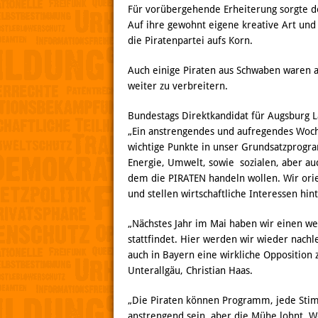
Für vorübergehende Erheiterung sorgte de
Auf ihre gewohnt eigene kreative Art un
die Piratenpartei aufs Korn.
Auch einige Piraten aus Schwaben waren
weiter zu verbreitern.
Bundestags Direktkandidat für Augsburg La
„Ein anstrengendes und aufregendes Woche
wichtige Punkte in unser Grundsatzprogra
Energie, Umwelt, sowie sozialen, aber a
dem die PIRATEN handeln wollen. Wir ori
und stellen wirtschaftliche Interessen hin
„Nächstes Jahr im Mai haben wir einen w
stattfindet. Hier werden wir wieder nachl
auch in Bayern eine wirkliche Oppositio
Unterallgäu, Christian Haas.
„Die Piraten können Programm, jede Stim
anstrengend sein, aber die Mühe lohnt. W