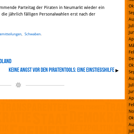
Ok
ommende Parteitag der Piraten in Neumarkt wieder ein
Se
die jährlich fälligen Personalwahlen erst nach der
Au
Ju
Ju
emitteilungen
,
Schwaben
.
Ap
Mä
Fe
De
GOLAND
Ok
Keine Angst vor den Piratentools: Eine Einstiegshilfe
▶
Se
Au
Ju
Ju
Ap
Fe
No
Ok
Au
Ju