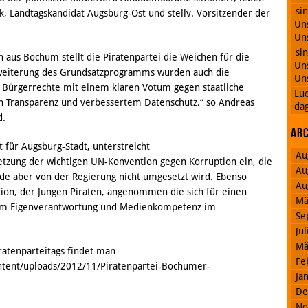
si
k, Landtagskandidat Augsburg-Ost und stellv. Vorsitzender der
Uns
Uns
si
 aus Bochum stellt die Piratenpartei die Weichen für die
Uns
eiterung des Grundsatzprogramms wurden auch die
Uns
 Bürgerrechte mit einem klaren Votum gegen staatliche
Lu
h Transparenz und verbessertem Datenschutz.“ so Andreas
dag
d.
Ar
für Augsburg-Stadt, unterstreicht
Au
setzung der wichtigen UN-Konvention gegen Korruption ein, die
Au
de aber von der Regierung nicht umgesetzt wird. Ebenso
Au
ion, der Jungen Piraten, angenommen die sich für einen
Mä
dem Eigenverantwortung und Medienkompetenz im
Se
Ju
Mä
ratenparteitags findet man
Fe
ntent/uploads/2012/11/Piratenpartei-Bochumer-
Ja
De
No