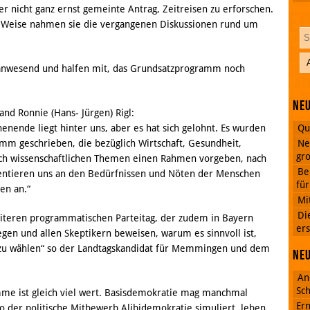
r nicht ganz ernst gemeinte Antrag, Zeitreisen zu erforschen.
d Weise nahmen sie die vergangenen Diskussionen rund um
 anwesend und halfen mit, das Grundsatzprogramm noch
Neu
nd Ronnie (Hans- Jürgen) Rigl:
Qu
nende liegt hinter uns, aber es hat sich gelohnt. Es wurden
Ne
mm geschrieben, die bezüglich Wirtschaft, Gesundheit,
gro
uch wissenschaftlichen Themen einen Rahmen vorgeben, nach
Be
entieren uns an den Bedürfnissen und Nöten der Menschen
fü
ten an.“
Mi
Di
eiteren programmatischen Parteitag, der zudem in Bayern
ers
egen und allen Skeptikern beweisen, warum es sinnvoll ist,
n zu wählen“ so der Landtagskandidat für Memmingen und dem
Ne
An
Sch
me ist gleich viel wert. Basisdemokratie mag manchmal
Ern
o der politische Mitbewerb Alibidemokratie simuliert, leben