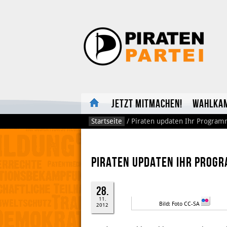
Jetzt mitmachen!
Wahlka
Startseite
/
Piraten updaten Ihr Progra
Piraten updaten Ihr Prog
28.
11.
Bild: Foto CC-SA
Joach
2012