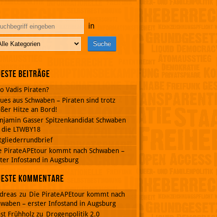
in
este Beiträge
o Vadis Piraten?
ues aus Schwaben – Piraten sind trotz
ßer Hitze an Bord!
njamin Gasser Spitzenkandidat Schwaben
r die LTWBY18
tgliederrundbrief
e PirateAPEtour kommt nach Schwaben –
ter Infostand in Augsburg
ueste Kommentare
dreas
zu
Die PirateAPEtour kommt nach
waben – erster Infostand in Augsburg
st Frühholz
zu
Drogenpolitik 2.0