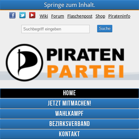
Springe zum Inhalt.
Wiki
Forum
Flaschenpost
Shop
Pirateninfo
Home
Jetzt mitmachen!
Wahlkampf
Bezirksverband
YouTube
Kontakt
Twitter