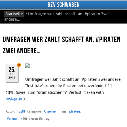
BzV Schwaben
Startseite
/
Umfragen wer zahlt schafft an. #piraten Zwei
andere…
Umfragen wer zahlt schafft an. #piraten
Zwei andere…
2
Facebook
25.
05.
2012
Umfragen wer zahlt schafft an. #piraten Zwei andere
“Institute” sehen die Piraten bei unverändert 11-
13%. Soviel zum “dramatischenm” Verlust. (Taken with
instagram
)
Autor:
TygKF
Allgemein
piraten
Kategorie:
. Tags:
.
Permalink
für diesen Beitrag.