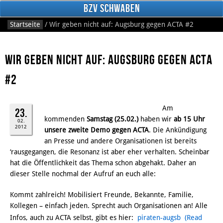
BzV Schwaben
Startseite
/
Wir geben nicht auf: Augsburg gegen ACTA #2
Wir geben nicht auf: Augsburg gegen ACTA
#2
Am
23.
Facebook
kommenden
Samstag (25.02.)
haben wir
ab 15 Uhr
02.
2012
unsere zweite Demo gegen ACTA
. Die Ankündigung
an Presse und andere Organisationen ist bereits
‘rausgegangen, die Resonanz ist aber eher verhalten. Scheinbar
hat die Öffentlichkeit das Thema schon abgehakt. Daher an
dieser Stelle nochmal der Aufruf an euch alle:
Kommt zahlreich! Mobilisiert Freunde, Bekannte, Familie,
Kollegen – einfach jeden. Sprecht auch Organisationen an! Alle
Infos, auch zu ACTA selbst, gibt es hier:
piraten-augsb
(Read