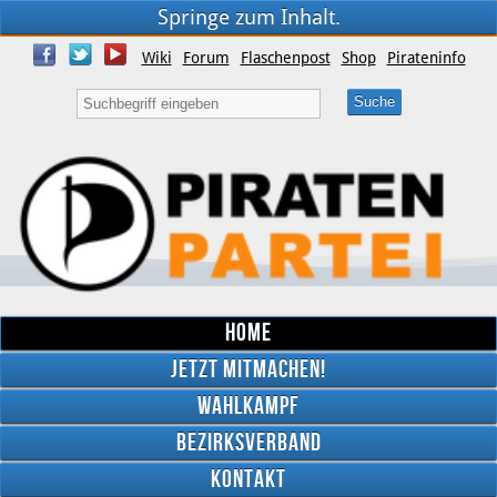
Springe zum Inhalt.
Wiki
Forum
Flaschenpost
Shop
Pirateninfo
Home
Jetzt mitmachen!
Wahlkampf
Bezirksverband
YouTube
Kontakt
Twitter