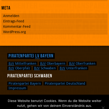
Meta
Anmelden
Eintrags-Feed
Kommentar-Feed
WordPress.org
Piratenpartei
LV
Bayern
BzV
Mittelfranken
BzV
Oberbayern
BzV
Oberfranken
BzV
Oberpfalz
BzV
Schwaben
BzV
Unterfranken
Piratenpartei Schwaben
Piratenpartei Bayern
Piratenpartei Deutschland
Impressum
Diese Website benutzt Cookies. Wenn du die Website weiter
Zurück nach oben.
nutzt, gehen wir von deinem Einverständnis aus.
Zurück zum Anfang des Textes.