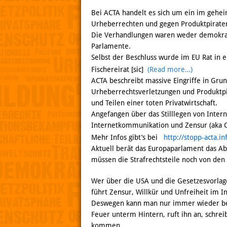
Bei ACTA handelt es sich um ein im geh
Urheberrechten und gegen Produktpirater
Die Verhandlungen waren weder demokratis
Parlamente.
Selbst der Beschluss wurde im EU Rat in 
Fischereirat [sic]
(Read more…)
ACTA beschreibt massive Eingriffe in Gr
Urheberrechtsverletzungen und Produktpi
und Teilen einer toten Privatwirtschaft.
Angefangen über das Stilllegen von Inter
Internetkommunikation und Zensur (aka Co
Mehr Infos gibt’s bei
http://stopp-acta.in
Aktuell berät das Europaparlament das 
müssen die Strafrechtsteile noch von den 
Wer über die USA und die Gesetzesvorlag
führt Zensur, Willkür und Unfreiheit im In
Deswegen kann man nur immer wieder be
Feuer unterm Hintern, ruft ihn an, schreib
kommen.