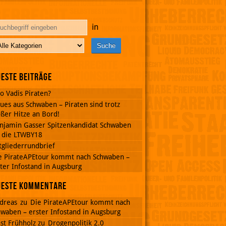
in
este Beiträge
o Vadis Piraten?
ues aus Schwaben – Piraten sind trotz
ßer Hitze an Bord!
njamin Gasser Spitzenkandidat Schwaben
r die LTWBY18
tgliederrundbrief
e PirateAPEtour kommt nach Schwaben –
ter Infostand in Augsburg
ueste Kommentare
dreas
zu
Die PirateAPEtour kommt nach
waben – erster Infostand in Augsburg
st Frühholz
zu
Drogenpolitik 2.0