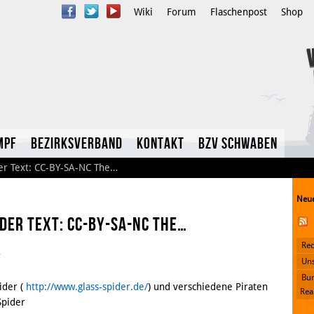
Wiki
Forum
Flaschenpost
Shop
mpf
Bezirksverband
Kontakt
BzV Schwaben
der Text: CC-BY-SA-NC The…
Neue
ider Text: CC-BY-SA-NC The…
Rec
r
YouTube
Uns
Bun
Twitter
ider (
http://www.glass-spider.de/
) und verschiedene Piraten
Rea
Spider