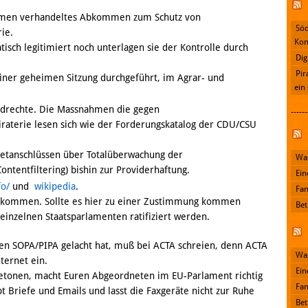
eimen verhandeltes Abkommen zum Schutz von
Söd
ie.
Kon
ch legitimiert noch unterlagen sie der Kontrolle durch
Dig
Pir
einer geheimen Sitzung durchgeführt, im Agrar- und
ein
undrechte. Die Massnahmen die gegen
------
raterie lesen sich wie der Forderungskatalog der CDU/CSU
Facebook
netanschlüssen über Totalüberwachung der
Was
ntentfiltering) bishin zur Providerhaftung.
Ein
fo/
und
wikipedia
.
Fan
Abkommen. Sollte es hier zu einer Zustimmung kommen
Bet
einzelnen Staatsparlamenten ratifiziert werden.
en SOPA/PIPA gelacht hat, muß bei ACTA schreien, denn ACTA
Was
ternet ein.
Ein
tonen, macht Euren Abgeordneten im EU-Parlament richtig
Fan
t Briefe und Emails und lasst die Faxgeräte nicht zur Ruhe
Bet