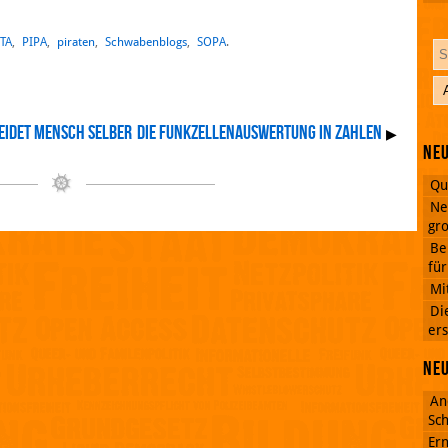
TA
,
PIPA
,
piraten
,
Schwabenblogs
,
SOPA
.
eidet Mensch selber
Die Funkzellenauswertung in Zahlen
▶
Neu
Qu
Ne
gro
Be
fü
Mi
Di
ers
Ne
An
Sch
Ern