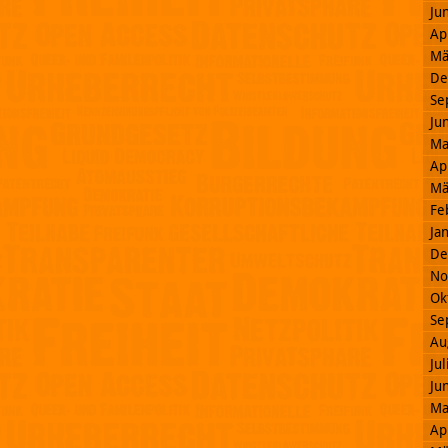
Ju
Ap
Mä
De
Se
Ju
Ma
Ap
Mä
Fe
Ja
De
No
Ok
Se
Au
Ju
Ju
Ma
Ap