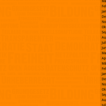
Mä
Fe
Ja
De
No
Ok
Se
Au
Ju
Ju
Ma
Ap
Mä
Fe
Ja
De
No
Ok
Se
Au
Ju