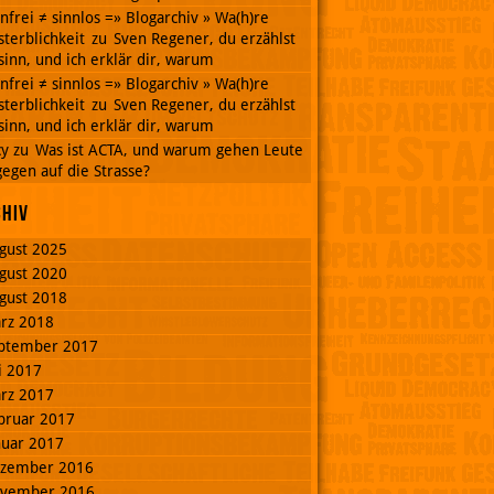
nnfrei ≠ sinnlos =» Blogarchiv » Wa(h)re
terblichkeit
zu
Sven Regener, du erzählst
inn, und ich erklär dir, warum
nnfrei ≠ sinnlos =» Blogarchiv » Wa(h)re
terblichkeit
zu
Sven Regener, du erzählst
inn, und ich erklär dir, warum
cy
zu
Was ist ACTA, und warum gehen Leute
egen auf die Strasse?
chiv
gust 2025
gust 2020
gust 2018
rz 2018
ptember 2017
li 2017
rz 2017
bruar 2017
nuar 2017
zember 2016
vember 2016