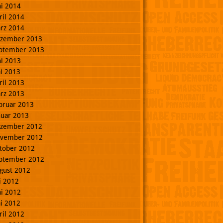
ni 2014
ril 2014
rz 2014
zember 2013
ptember 2013
ni 2013
i 2013
ril 2013
rz 2013
bruar 2013
nuar 2013
zember 2012
vember 2012
tober 2012
ptember 2012
gust 2012
li 2012
ni 2012
i 2012
ril 2012