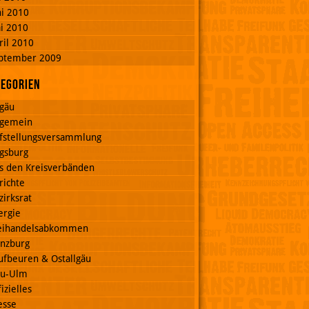
ni 2010
i 2010
ril 2010
ptember 2009
tegorien
lgäu
lgemein
fstellungsversammlung
gsburg
s den Kreisverbänden
richte
zirksrat
ergie
eihandelsabkommen
nzburg
ufbeuren & Ostallgäu
u-Ulm
izielles
esse