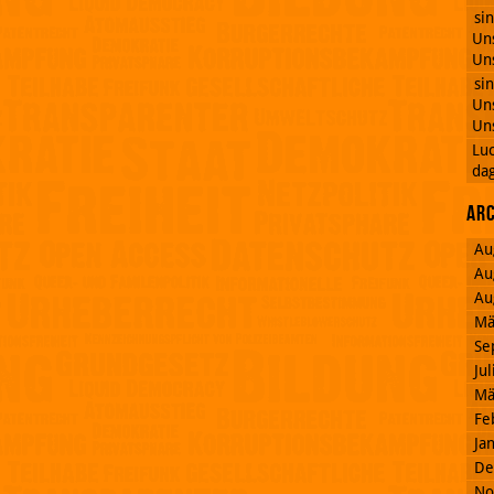
si
Uns
Uns
si
Uns
Uns
Lu
dag
Ar
Au
Au
Au
Mä
Se
Ju
Mä
Fe
Ja
De
No