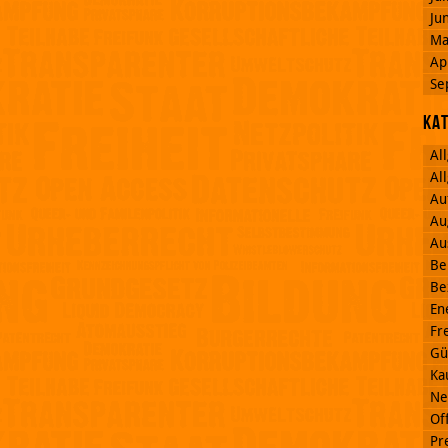
Ju
Ma
Ap
Se
Ka
Al
Al
Au
Au
Au
Be
Be
En
Fr
Gü
Ka
Ne
Off
Pr