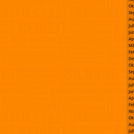
Ok
Se
Au
Ju
Ju
Ap
Mä
Fe
De
Ok
Se
Au
Ju
Ju
Ap
Fe
No
Ok
Au
Ju