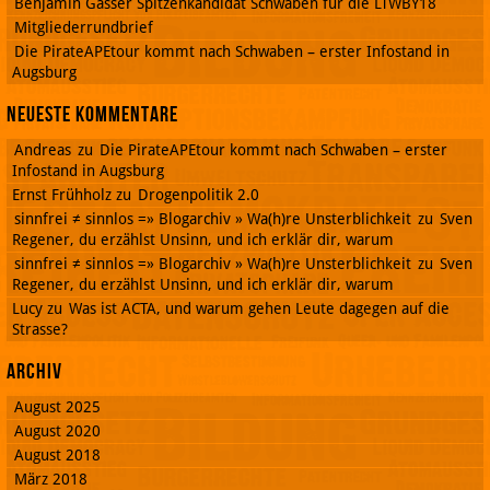
Benjamin Gasser Spitzenkandidat Schwaben für die LTWBY18
Mitgliederrundbrief
Die PirateAPEtour kommt nach Schwaben – erster Infostand in
Augsburg
Neueste Kommentare
Andreas
zu
Die PirateAPEtour kommt nach Schwaben – erster
Infostand in Augsburg
Ernst Frühholz
zu
Drogenpolitik 2.0
sinnfrei ≠ sinnlos =» Blogarchiv » Wa(h)re Unsterblichkeit
zu
Sven
Regener, du erzählst Unsinn, und ich erklär dir, warum
sinnfrei ≠ sinnlos =» Blogarchiv » Wa(h)re Unsterblichkeit
zu
Sven
Regener, du erzählst Unsinn, und ich erklär dir, warum
Lucy
zu
Was ist ACTA, und warum gehen Leute dagegen auf die
Strasse?
Archiv
August 2025
August 2020
August 2018
März 2018