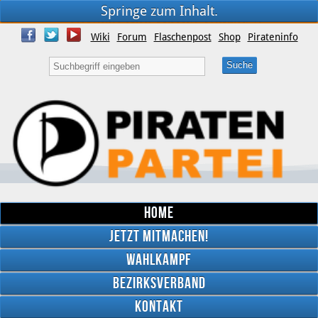
Springe zum Inhalt.
Wiki
Forum
Flaschenpost
Shop
Pirateninfo
Home
Jetzt mitmachen!
Wahlkampf
Bezirksverband
YouTube
Kontakt
Twitter