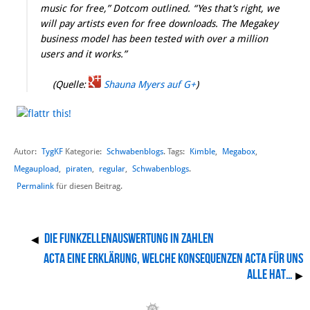
music for free,” Dotcom outlined. “Yes that’s right, we
will pay artists even for free downloads. The Megakey
business model has been tested with over a million
users and it works.”
(Quelle:
Shauna Myers auf G+
)
Autor:
TygKF
Schwabenblogs
Kimble
,
Megabox
,
Kategorie:
. Tags:
Megaupload
,
piraten
,
regular
,
Schwabenblogs
.
Permalink
für diesen Beitrag.
Die Funkzellenauswertung in Zahlen
◀
ACTA eine Erklärung, welche Konsequenzen ACTA für uns
alle hat…
▶