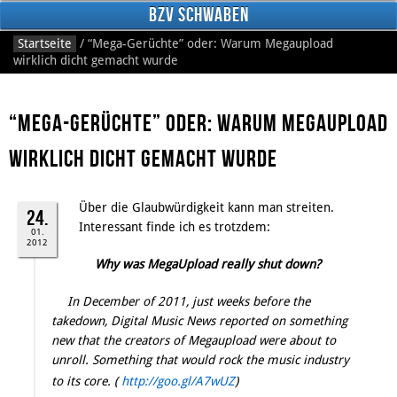
BzV Schwaben
Startseite
/
“Mega-Gerüchte” oder: Warum Megaupload
wirklich dicht gemacht wurde
“Mega-Gerüchte” oder: Warum Megaupload
wirklich dicht gemacht wurde
Über die Glaubwürdigkeit kann man streiten.
Facebook
24.
Interessant finde ich es trotzdem:
01.
2012
Why was MegaUpload
really
shut down?
In December of 2011, just weeks before the
takedown, Digital Music News reported on something
new that the creators of Megaupload were about to
unroll. Something that would rock the music industry
to its core. (
http://goo.gl/A7wUZ
)