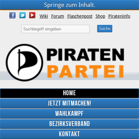
Springe zum Inhalt.
Wiki
Forum
Flaschenpost
Shop
Pirateninfo
Home
Jetzt mitmachen!
Wahlkampf
Bezirksverband
YouTube
Kontakt
Twitter