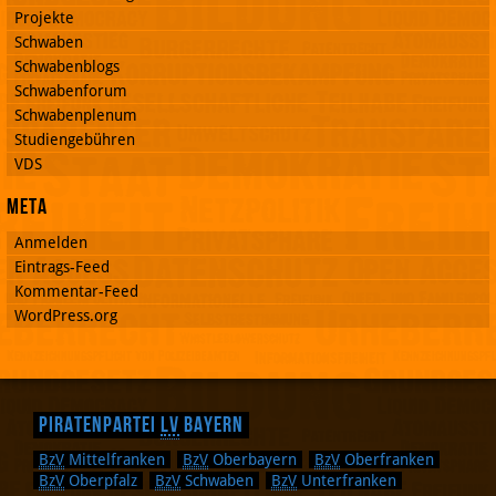
Projekte
Schwaben
Schwabenblogs
Schwabenforum
Schwabenplenum
Studiengebühren
VDS
Meta
Anmelden
Eintrags-Feed
Kommentar-Feed
WordPress.org
Piratenpartei
LV
Bayern
BzV
Mittelfranken
BzV
Oberbayern
BzV
Oberfranken
BzV
Oberpfalz
BzV
Schwaben
BzV
Unterfranken