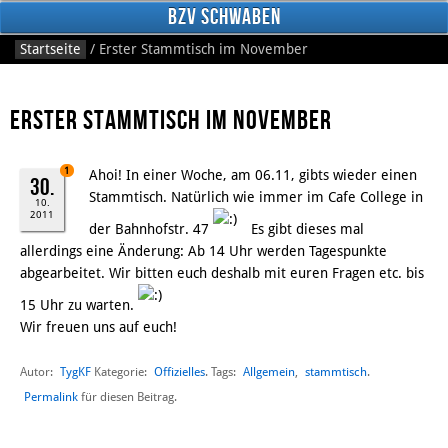
BzV Schwaben
Startseite
/
Erster Stammtisch im November
Erster Stammtisch im November
1
Ahoi! In einer Woche, am 06.11, gibts wieder einen
30.
Stammtisch. Natürlich wie immer im Cafe College in
10.
2011
der Bahnhofstr. 47
Es gibt dieses mal
Facebook
allerdings eine Änderung: Ab 14 Uhr werden Tagespunkte
abgearbeitet. Wir bitten euch deshalb mit euren Fragen etc. bis
15 Uhr zu warten.
Wir freuen uns auf euch!
Autor:
TygKF
Offizielles
Allgemein
,
stammtisch
Kategorie:
. Tags:
.
Permalink
für diesen Beitrag.