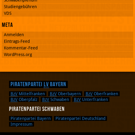
Schwabenplenum
Studiengebühren
VDS
Meta
Anmelden
Eintrags-Feed
Kommentar-Feed
WordPress.org
Piratenpartei
LV
Bayern
BzV
Mittelfranken
BzV
Oberbayern
BzV
Oberfranken
BzV
Oberpfalz
BzV
Schwaben
BzV
Unterfranken
Piratenpartei Schwaben
Piratenpartei Bayern
Piratenpartei Deutschland
Impressum