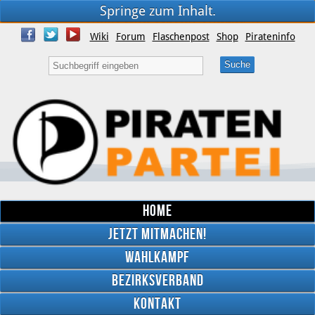
Springe zum Inhalt.
Wiki
Forum
Flaschenpost
Shop
Pirateninfo
Home
Jetzt mitmachen!
Wahlkampf
Bezirksverband
YouTube
Kontakt
Twitter