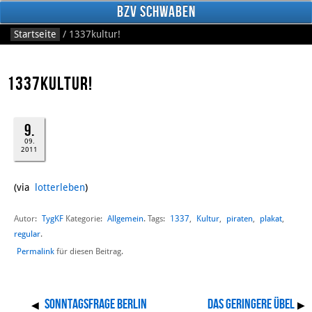
BzV Schwaben
Startseite
/
1337kultur!
1337kultur!
9.
09.
2011
Facebook
(via
lotterleben
)
Autor:
TygKF
Allgemein
1337
,
Kultur
,
piraten
,
plakat
,
Kategorie:
. Tags:
regular
.
Permalink
für diesen Beitrag.
Sonntagsfrage Berlin
Das geringere Übel
◀
▶