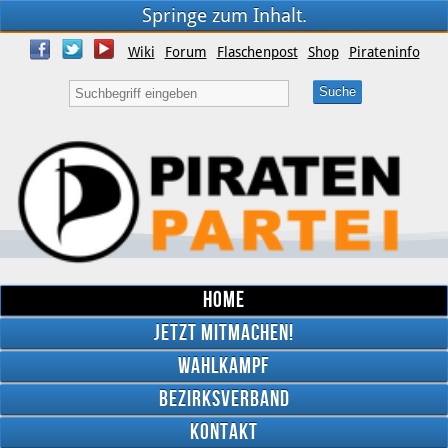
Springe zum Inhalt.
Wiki
Forum
Flaschenpost
Shop
Pirateninfo
Home
Jetzt mitmachen!
Wahlkampf
Bezirksverband
YouTube
Kontakt
Twitter