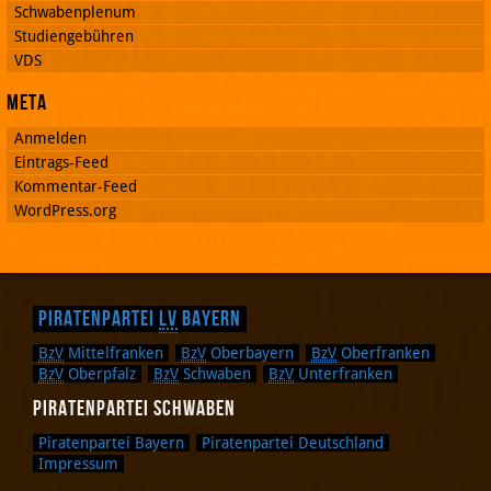
Schwabenplenum
Studiengebühren
VDS
Meta
Anmelden
Eintrags-Feed
Kommentar-Feed
WordPress.org
Piratenpartei
LV
Bayern
BzV
Mittelfranken
BzV
Oberbayern
BzV
Oberfranken
BzV
Oberpfalz
BzV
Schwaben
BzV
Unterfranken
Piratenpartei Schwaben
Piratenpartei Bayern
Piratenpartei Deutschland
Impressum