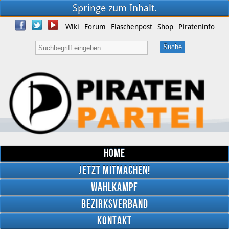
Springe zum Inhalt.
Wiki
Forum
Flaschenpost
Shop
Pirateninfo
Home
Jetzt mitmachen!
Wahlkampf
Bezirksverband
YouTube
Kontakt
Twitter