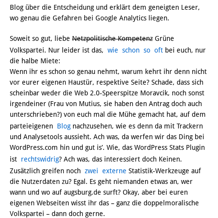
Blog über die Entscheidung und erklärt dem geneigten Leser,
wo genau die Gefahren bei Google Analytics liegen.
Soweit so gut, liebe
Netzpolitische Kompetenz
Grüne
Volkspartei. Nur leider ist das,
wie
schon
so
oft
bei euch, nur
die halbe Miete:
Wenn ihr es schon so genau nehmt, warum kehrt ihr denn nicht
vor eurer eigenen Haustür, respektive Seite? Schade, dass sich
scheinbar weder die Web 2.0-Speerspitze Moravcik, noch sonst
irgendeiner (Frau von Mutius, sie haben den Antrag doch auch
unterschrieben?) von euch mal die Mühe gemacht hat, auf dem
parteieigenen
Blog
nachzusehen, wie es denn da mit Trackern
und Analysetools aussieht. Ach was, da werfen wir das Ding bei
WordPress.com hin und gut is’. Wie, das WordPress Stats Plugin
ist
rechtswidrig
? Ach was, das interessiert doch Keinen.
Zusätzlich greifen noch
zwei
externe
Statistik-Werkzeuge auf
die Nutzerdaten zu? Egal. Es geht niemanden etwas an, wer
wann und wo auf augsburg.de surft? Okay, aber bei euren
eigenen Webseiten wisst ihr das – ganz die doppelmoralische
Volkspartei – dann doch gerne.