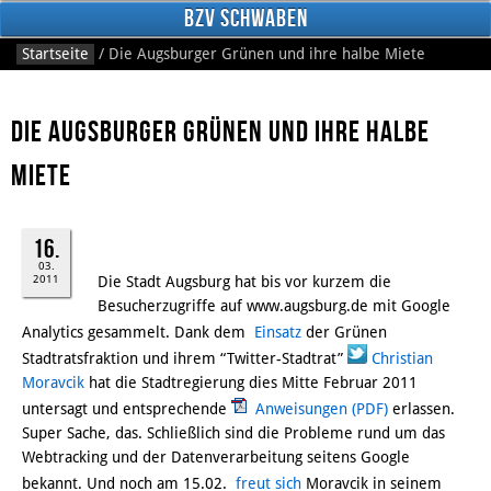
BzV Schwaben
Startseite
/
Die Augsburger Grünen und ihre halbe Miete
Die Augsburger Grünen und ihre halbe
Miete
16.
Facebook
03.
2011
Die Stadt Augsburg hat bis vor kurzem die
Besucherzugriffe auf www.augsburg.de mit Google
Analytics gesammelt. Dank dem
Einsatz
der Grünen
Stadtratsfraktion und ihrem “Twitter-Stadtrat”
Christian
Moravcik
hat die Stadtregierung dies Mitte Februar 2011
untersagt und entsprechende
Anweisungen
erlassen.
Super Sache, das. Schließlich sind die Probleme rund um das
Webtracking und der Datenverarbeitung seitens Google
bekannt. Und noch am 15.02.
freut sich
Moravcik in seinem