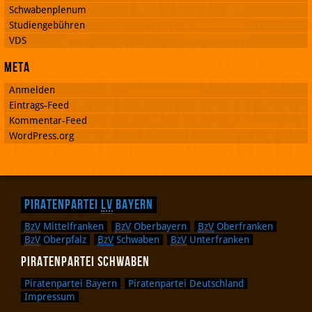
Schwabenplenum
Studiengebühren
VDS
Meta
Anmelden
Eintrags-Feed
Kommentar-Feed
WordPress.org
Piratenpartei
LV
Bayern
BzV
Mittelfranken
BzV
Oberbayern
BzV
Oberfranken
BzV
Oberpfalz
BzV
Schwaben
BzV
Unterfranken
Piratenpartei Schwaben
Piratenpartei Bayern
Piratenpartei Deutschland
Impressum