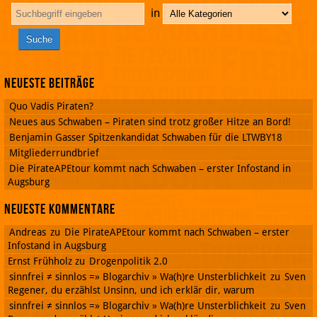
in
Neueste Beiträge
Quo Vadis Piraten?
Neues aus Schwaben – Piraten sind trotz großer Hitze an Bord!
Benjamin Gasser Spitzenkandidat Schwaben für die LTWBY18
Mitgliederrundbrief
Die PirateAPEtour kommt nach Schwaben – erster Infostand in
Augsburg
Neueste Kommentare
Andreas
zu
Die PirateAPEtour kommt nach Schwaben – erster
Infostand in Augsburg
Ernst Frühholz
zu
Drogenpolitik 2.0
sinnfrei ≠ sinnlos =» Blogarchiv » Wa(h)re Unsterblichkeit
zu
Sven
Regener, du erzählst Unsinn, und ich erklär dir, warum
sinnfrei ≠ sinnlos =» Blogarchiv » Wa(h)re Unsterblichkeit
zu
Sven