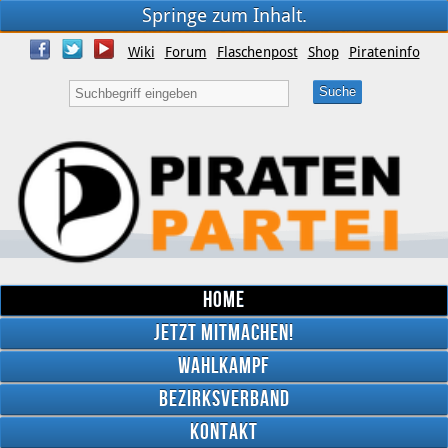
Springe zum Inhalt.
Wiki
Forum
Flaschenpost
Shop
Pirateninfo
Home
Jetzt mitmachen!
Wahlkampf
Bezirksverband
YouTube
Kontakt
Twitter