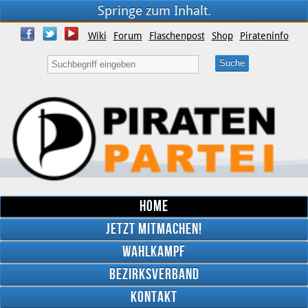
Springe zum Inhalt.
Wiki
Forum
Flaschenpost
Shop
Pirateninfo
Home
Jetzt mitmachen!
Wahlkampf
Bezirksverband
YouTube
Kontakt
Twitter