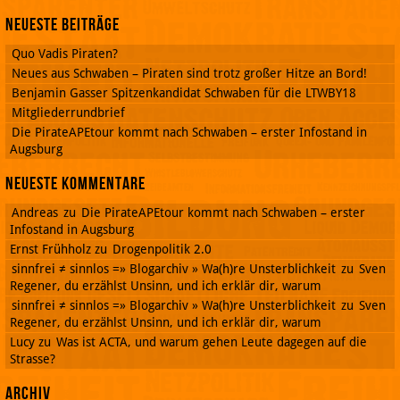
Neueste Beiträge
Quo Vadis Piraten?
Neues aus Schwaben – Piraten sind trotz großer Hitze an Bord!
Benjamin Gasser Spitzenkandidat Schwaben für die LTWBY18
Mitgliederrundbrief
Die PirateAPEtour kommt nach Schwaben – erster Infostand in
Augsburg
Neueste Kommentare
Andreas
zu
Die PirateAPEtour kommt nach Schwaben – erster
Infostand in Augsburg
Ernst Frühholz
zu
Drogenpolitik 2.0
sinnfrei ≠ sinnlos =» Blogarchiv » Wa(h)re Unsterblichkeit
zu
Sven
Regener, du erzählst Unsinn, und ich erklär dir, warum
sinnfrei ≠ sinnlos =» Blogarchiv » Wa(h)re Unsterblichkeit
zu
Sven
Regener, du erzählst Unsinn, und ich erklär dir, warum
Lucy
zu
Was ist ACTA, und warum gehen Leute dagegen auf die
Strasse?
Archiv