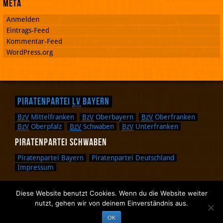
Meta
Anmelden
Eintrags-Feed
Kommentar-Feed
WordPress.org
Piratenpartei
LV
Bayern
BzV
Mittelfranken
BzV
Oberbayern
BzV
Oberfranken
BzV
Oberpfalz
BzV
Schwaben
BzV
Unterfranken
Piratenpartei Schwaben
Piratenpartei Bayern
Piratenpartei Deutschland
Impressum
Diese Website benutzt Cookies. Wenn du die Website weiter
Zurück nach oben.
nutzt, gehen wir von deinem Einverständnis aus.
Zurück zum Anfang des Textes.
OK
Zurück zur Sucheingabe.