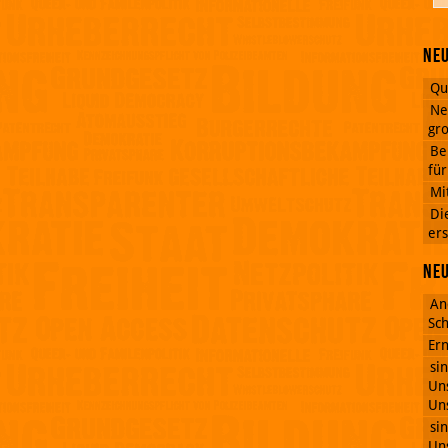
Neu
Qu
Ne
gro
Be
fü
Mi
Di
ers
Ne
An
Sch
Ern
si
Uns
Uns
si
Uns