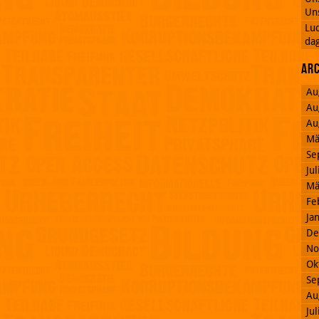
Uns
Lu
dag
Ar
Au
Au
Au
Mä
Se
Ju
Mä
Fe
Ja
De
No
Ok
Se
Au
Ju