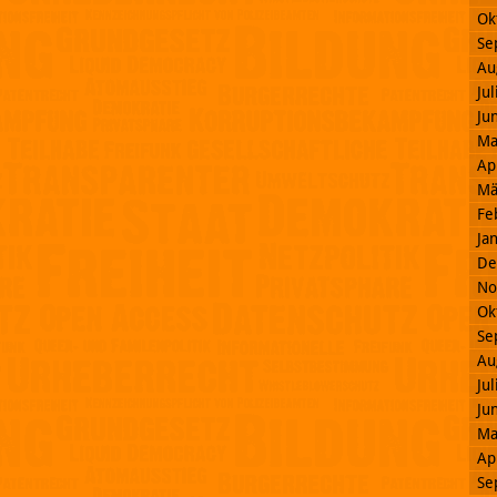
Ok
Se
Au
Ju
Ju
Ma
Ap
Mä
Fe
Ja
De
No
Ok
Se
Au
Ju
Ju
Ma
Ap
Se