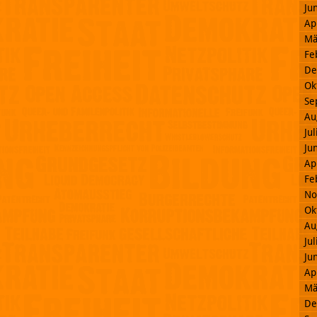
Ju
Ap
Mä
Fe
De
Ok
Se
Au
Ju
Ju
Ap
Fe
No
Ok
Au
Ju
Ju
Ap
Mä
De