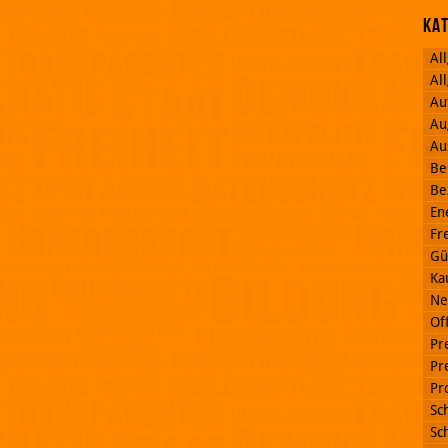
Ka
Al
Al
Au
Au
Au
Be
Be
En
Fr
Gü
Ka
Ne
Off
Pr
Pr
Pr
Sc
Sc