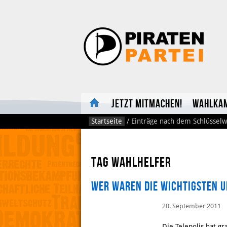
Jetzt mitmachen!
Wahlka
Startseite
/
Einträge nach dem Schlüsselw
Tag Wahlhelfer
Wer waren die wichtigsten u
20. September 2011
Die Telepolis hat g