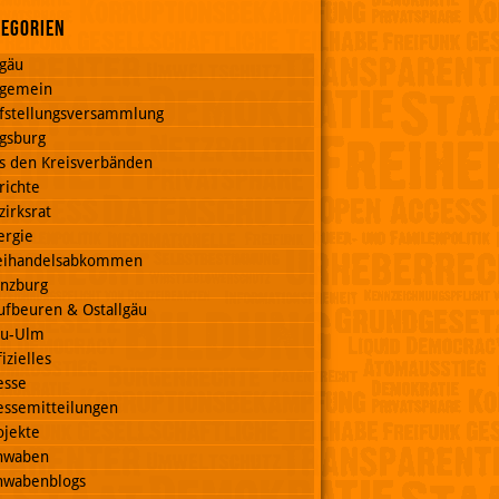
tegorien
lgäu
lgemein
fstellungsversammlung
gsburg
s den Kreisverbänden
richte
zirksrat
ergie
eihandelsabkommen
nzburg
ufbeuren & Ostallgäu
u-Ulm
izielles
esse
essemitteilungen
ojekte
hwaben
hwabenblogs