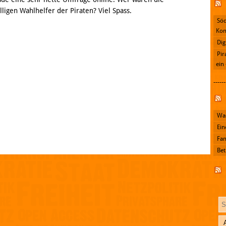
lligen Wahlhelfer der Piraten? Viel Spass.
Söd
Kon
Dig
Pir
ein
------
Facebook
Was
Ein
Fan
Bet