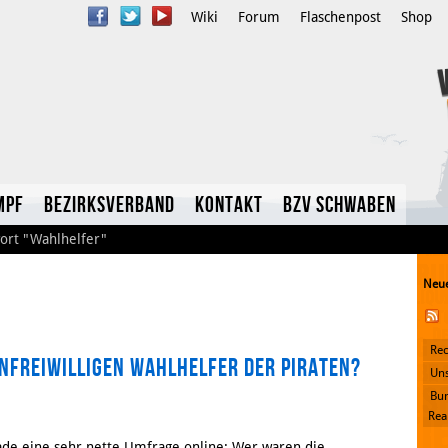
Wiki
Forum
Flaschenpost
Shop
mpf
Bezirksverband
Kontakt
BzV Schwaben
ort
"Wahlhelfer"
Neue
Rec
nfreiwilligen Wahlhelfer der Piraten?
YouTube
Uns
Bun
Twitter
Rea
rade eine sehr nette Umfrage online: Wer waren die