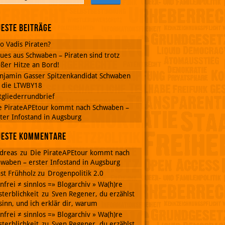
este Beiträge
o Vadis Piraten?
ues aus Schwaben – Piraten sind trotz
ßer Hitze an Bord!
njamin Gasser Spitzenkandidat Schwaben
r die LTWBY18
tgliederrundbrief
e PirateAPEtour kommt nach Schwaben –
ter Infostand in Augsburg
ueste Kommentare
dreas
zu
Die PirateAPEtour kommt nach
waben – erster Infostand in Augsburg
st Frühholz
zu
Drogenpolitik 2.0
nnfrei ≠ sinnlos =» Blogarchiv » Wa(h)re
terblichkeit
zu
Sven Regener, du erzählst
inn, und ich erklär dir, warum
nnfrei ≠ sinnlos =» Blogarchiv » Wa(h)re
terblichkeit
zu
Sven Regener, du erzählst