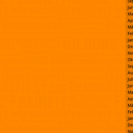
Se
Ju
Ma
Ap
Mä
Fe
Ja
De
No
Ok
Se
Au
Ju
Ju
Ma
Ap
Mä
Fe
Ja
De
No