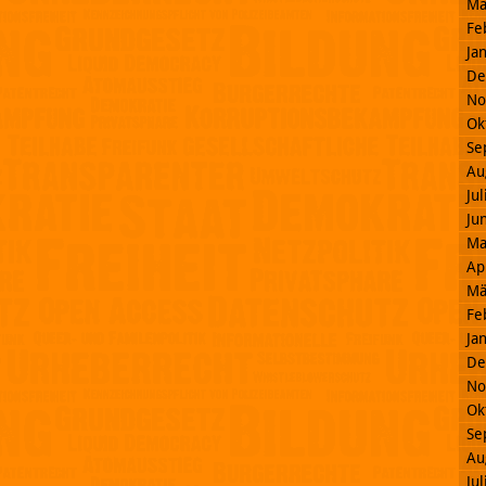
Mä
Fe
Ja
De
No
Ok
Se
Au
Ju
Ju
Ma
Ap
Mä
Fe
Ja
De
No
Ok
Se
Au
Ju