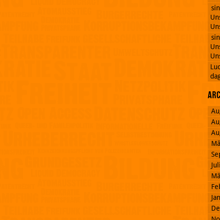
si
Uns
Uns
si
Uns
Uns
Lu
dag
Ar
Au
Au
Au
Mä
Se
Ju
Mä
Fe
Ja
De
No