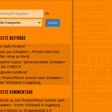
in
este Beiträge
o Vadis Piraten?
ues aus Schwaben – Piraten sind trotz
ßer Hitze an Bord!
njamin Gasser Spitzenkandidat Schwaben
r die LTWBY18
tgliederrundbrief
e PirateAPEtour kommt nach Schwaben –
ter Infostand in Augsburg
ueste Kommentare
dreas
zu
Die PirateAPEtour kommt nach
waben – erster Infostand in Augsburg
st Frühholz
zu
Drogenpolitik 2.0