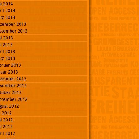
ni 2014
ril 2014
rz 2014
zember 2013
ptember 2013
ni 2013
i 2013
ril 2013
rz 2013
bruar 2013
nuar 2013
zember 2012
vember 2012
tober 2012
ptember 2012
gust 2012
li 2012
ni 2012
i 2012
ril 2012