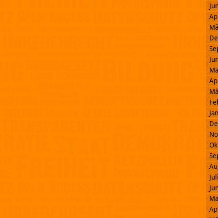
Ju
Ap
Mä
De
Se
Ju
Ma
Ap
Mä
Fe
Ja
De
No
Ok
Se
Au
Ju
Ju
Ma
Ap