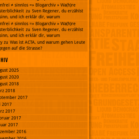
nnfrei ≠ sinnlos =» Blogarchiv » Wa(h)re
terblichkeit
zu
Sven Regener, du erzählst
inn, und ich erklär dir, warum
nnfrei ≠ sinnlos =» Blogarchiv » Wa(h)re
terblichkeit
zu
Sven Regener, du erzählst
inn, und ich erklär dir, warum
cy
zu
Was ist ACTA, und warum gehen Leute
egen auf die Strasse?
chiv
gust 2025
gust 2020
gust 2018
rz 2018
ptember 2017
li 2017
rz 2017
bruar 2017
nuar 2017
zember 2016
vember 2016