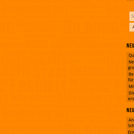
Neu
Qu
Ne
gro
Be
fü
Mi
Di
ers
Ne
An
Sch
Ern