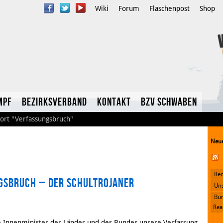
Wiki
Forum
Flaschenpost
Shop
mpf
Bezirksverband
Kontakt
BzV Schwaben
ort
"Verfassungsbruch"
Neue
Rec
gsbruch – der Schultrojaner
YouTube
Uns
Bun
Twitter
Rea
e Innenminister der Länder und des Bundes unsere Verfassung