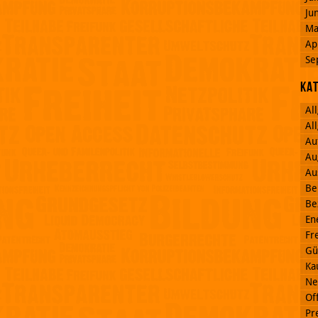
Ju
Ma
Ap
Se
Ka
Al
Al
Au
Au
Au
Be
Be
En
Fr
Gü
Ka
Ne
Off
Pr