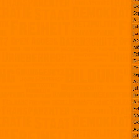
Ok
Se
Au
Ju
Ju
Ap
Mä
Fe
De
Ok
Se
Au
Ju
Ju
Ap
Fe
No
Ok
Au
Ju