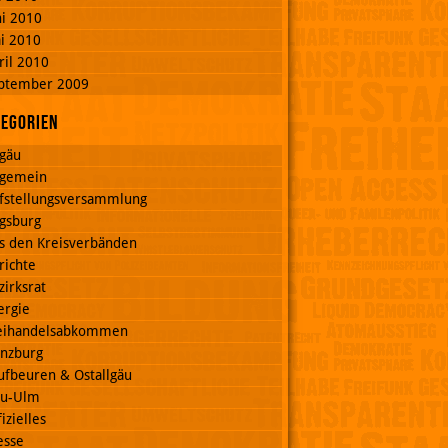
ni 2010
i 2010
ril 2010
ptember 2009
tegorien
lgäu
lgemein
fstellungsversammlung
gsburg
s den Kreisverbänden
richte
zirksrat
ergie
eihandelsabkommen
nzburg
ufbeuren & Ostallgäu
u-Ulm
izielles
esse