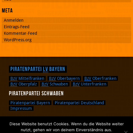
Meta
Anmelden
Eintrags-Feed
Kommentar-Feed
WordPress.org
Piratenpartei
LV
Bayern
BzV
Mittelfranken
BzV
Oberbayern
BzV
Oberfranken
BzV
Oberpfalz
BzV
Schwaben
BzV
Unterfranken
Piratenpartei Schwaben
Piratenpartei Bayern
Piratenpartei Deutschland
Impressum
Diese Website benutzt Cookies. Wenn du die Website weiter
Zurück nach oben.
nutzt, gehen wir von deinem Einverständnis aus.