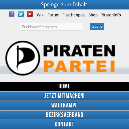
Springe zum Inhalt.
Wiki
Forum
Flaschenpost
Shop
Pirateninfo
Home
Jetzt mitmachen!
Wahlkampf
Bezirksverband
YouTube
Kontakt
Twitter