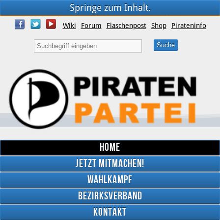
Springe zum Inhalt.
Wiki
Forum
Flaschenpost
Shop
Pirateninfo
Home
Jetzt mitmachen!
Wahlkampf
Bezirksverband
YouTube
Kontakt
Twitter