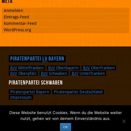
Meta
Anmelden
Eintrags-Feed
Kommentar-Feed
WordPress.org
Piratenpartei
LV
Bayern
BzV
Mittelfranken
BzV
Oberbayern
BzV
Oberfranken
BzV
Oberpfalz
BzV
Schwaben
BzV
Unterfranken
Piratenpartei Schwaben
Piratenpartei Bayern
Piratenpartei Deutschland
Impressum
Diese Website benutzt Cookies. Wenn du die Website weiter
Zurück nach oben.
nutzt, gehen wir von deinem Einverständnis aus.
Zurück zum Anfang des Textes.
OK
Zurück zur Sucheingabe.