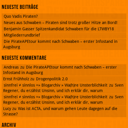
Neueste Beiträge
Quo Vadis Piraten?
Neues aus Schwaben – Piraten sind trotz großer Hitze an Bord!
Benjamin Gasser Spitzenkandidat Schwaben für die LTWBY18
Mitgliederrundbrief
Die PirateAPEtour kommt nach Schwaben – erster Infostand in
Augsburg
Neueste Kommentare
Andreas
zu
Die PirateAPEtour kommt nach Schwaben – erster
Infostand in Augsburg
Ernst Frühholz
zu
Drogenpolitik 2.0
sinnfrei ≠ sinnlos =» Blogarchiv » Wa(h)re Unsterblichkeit
zu
Sven
Regener, du erzählst Unsinn, und ich erklär dir, warum
sinnfrei ≠ sinnlos =» Blogarchiv » Wa(h)re Unsterblichkeit
zu
Sven
Regener, du erzählst Unsinn, und ich erklär dir, warum
Lucy
zu
Was ist ACTA, und warum gehen Leute dagegen auf die
Strasse?
Archiv