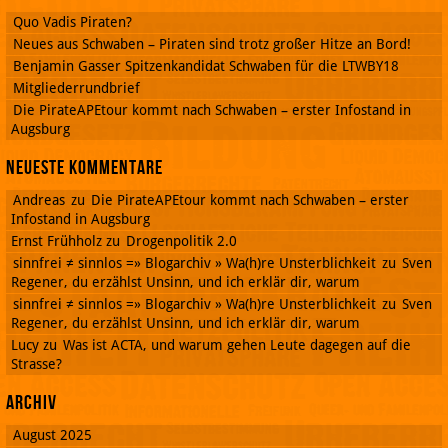
Quo Vadis Piraten?
Neues aus Schwaben – Piraten sind trotz großer Hitze an Bord!
Benjamin Gasser Spitzenkandidat Schwaben für die LTWBY18
Mitgliederrundbrief
Die PirateAPEtour kommt nach Schwaben – erster Infostand in
Augsburg
Neueste Kommentare
Andreas
zu
Die PirateAPEtour kommt nach Schwaben – erster
Infostand in Augsburg
Ernst Frühholz
zu
Drogenpolitik 2.0
sinnfrei ≠ sinnlos =» Blogarchiv » Wa(h)re Unsterblichkeit
zu
Sven
Regener, du erzählst Unsinn, und ich erklär dir, warum
sinnfrei ≠ sinnlos =» Blogarchiv » Wa(h)re Unsterblichkeit
zu
Sven
Regener, du erzählst Unsinn, und ich erklär dir, warum
Lucy
zu
Was ist ACTA, und warum gehen Leute dagegen auf die
Strasse?
Archiv
August 2025