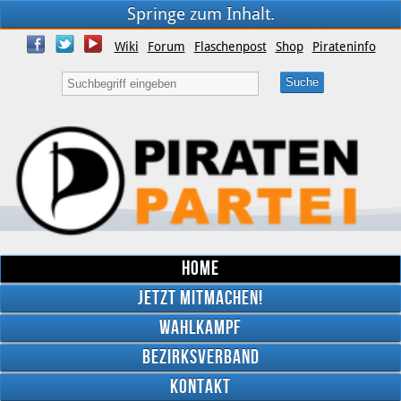
Springe zum Inhalt.
Wiki
Forum
Flaschenpost
Shop
Pirateninfo
Home
Jetzt mitmachen!
Wahlkampf
Bezirksverband
YouTube
Kontakt
Twitter