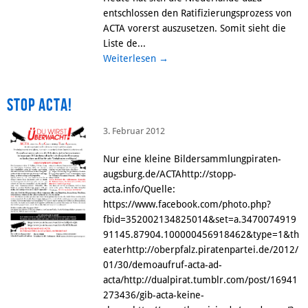
entschlossen den Ratifizierungsprozess von
ACTA vorerst auszusetzen. Somit sieht die
Liste de...
Weiterlesen
→
Stop ACTA!
3. Februar 2012
Nur eine kleine Bildersammlungpiraten-
augsburg.de/ACTAhttp://stopp-
acta.info/Quelle:
https://www.facebook.com/photo.php?
fbid=352002134825014&set=a.3470074919
91145.87904.100000456918462&type=1&th
eaterhttp://oberpfalz.piratenpartei.de/2012/
01/30/demoaufruf-acta-ad-
acta/http://dualpirat.tumblr.com/post/16941
273436/gib-acta-keine-