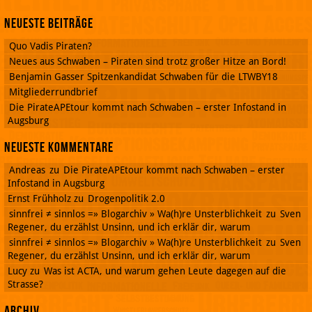
Neueste Beiträge
Quo Vadis Piraten?
Neues aus Schwaben – Piraten sind trotz großer Hitze an Bord!
Benjamin Gasser Spitzenkandidat Schwaben für die LTWBY18
Mitgliederrundbrief
Die PirateAPEtour kommt nach Schwaben – erster Infostand in
Augsburg
Neueste Kommentare
Andreas
zu
Die PirateAPEtour kommt nach Schwaben – erster
Infostand in Augsburg
Ernst Frühholz
zu
Drogenpolitik 2.0
sinnfrei ≠ sinnlos =» Blogarchiv » Wa(h)re Unsterblichkeit
zu
Sven
Regener, du erzählst Unsinn, und ich erklär dir, warum
sinnfrei ≠ sinnlos =» Blogarchiv » Wa(h)re Unsterblichkeit
zu
Sven
Regener, du erzählst Unsinn, und ich erklär dir, warum
Lucy
zu
Was ist ACTA, und warum gehen Leute dagegen auf die
Strasse?
Archiv