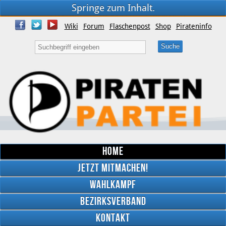
Springe zum Inhalt.
Wiki
Forum
Flaschenpost
Shop
Pirateninfo
Home
Jetzt mitmachen!
Wahlkampf
Bezirksverband
YouTube
Kontakt
Twitter