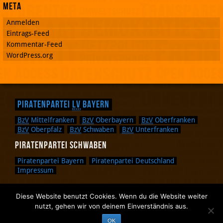
Meta
Anmelden
Eintrags-Feed
Kommentar-Feed
WordPress.org
Piratenpartei
LV
Bayern
BzV
Mittelfranken
BzV
Oberbayern
BzV
Oberfranken
BzV
Oberpfalz
BzV
Schwaben
BzV
Unterfranken
Piratenpartei Schwaben
Piratenpartei Bayern
Piratenpartei Deutschland
Impressum
Diese Website benutzt Cookies. Wenn du die Website weiter
Zurück nach oben.
nutzt, gehen wir von deinem Einverständnis aus.
Zurück zum Anfang des Textes.
OK