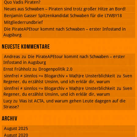
Quo Vadis Piraten?
Neues aus Schwaben – Piraten sind trotz großer Hitze an Bord!
Benjamin Gasser Spitzenkandidat Schwaben für die LTWBY18
Mitgliederrundbrief
Die PirateAPEtour kommt nach Schwaben – erster Infostand in
Augsburg
Neueste Kommentare
Andreas
zu
Die PirateAPEtour kommt nach Schwaben – erster
Infostand in Augsburg
Ernst Frühholz
zu
Drogenpolitik 2.0
sinnfrei ≠ sinnlos =» Blogarchiv » Wa(h)re Unsterblichkeit
zu
Sven
Regener, du erzählst Unsinn, und ich erklär dir, warum
sinnfrei ≠ sinnlos =» Blogarchiv » Wa(h)re Unsterblichkeit
zu
Sven
Regener, du erzählst Unsinn, und ich erklär dir, warum
Lucy
zu
Was ist ACTA, und warum gehen Leute dagegen auf die
Strasse?
Archiv
August 2025
August 2020