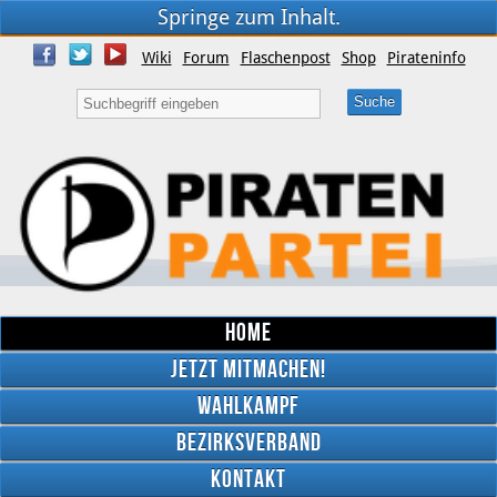
Springe zum Inhalt.
Wiki
Forum
Flaschenpost
Shop
Pirateninfo
Home
Jetzt mitmachen!
Wahlkampf
Bezirksverband
YouTube
Kontakt
Twitter