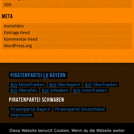
VDS
Meta
Anmelden
Eintrags-Feed
Kommentar-Feed
WordPress.org
Piratenpartei
LV
Bayern
BzV
Mittelfranken
BzV
Oberbayern
BzV
Oberfranken
BzV
Oberpfalz
BzV
Schwaben
BzV
Unterfranken
Piratenpartei Schwaben
Piratenpartei Bayern
Piratenpartei Deutschland
Impressum
Diese Website benutzt Cookies. Wenn du die Website weiter
Zurück nach oben.