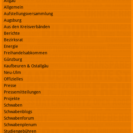
Allgäu
Allgemein
Aufstellungsversammlung
Augsburg
Aus den Kreisverbänden
Berichte
Bezirksrat
Energie
Freihandelsabkommen
Günzburg
Kaufbeuren & Ostallgäu
Neu-Ulm
Offizielles
Presse
Pressemitteilungen
Projekte
Schwaben
Schwabenblogs
Schwabenforum
Schwabenplenum
Studiengebühren