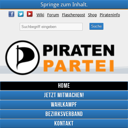
Springe zum Inhalt.
Wiki
Forum
Flaschenpost
Shop
Pirateninfo
Home
Jetzt mitmachen!
Wahlkampf
Bezirksverband
YouTube
Kontakt
Twitter