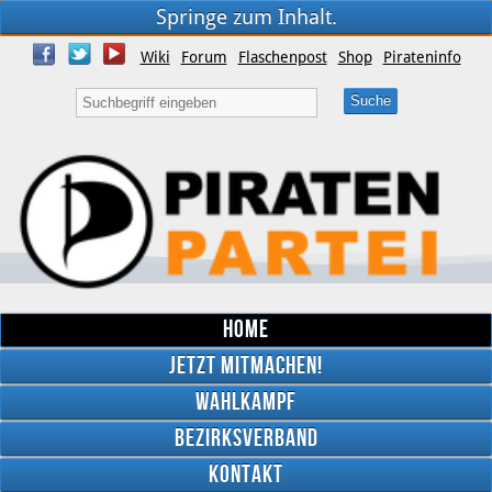
Springe zum Inhalt.
Wiki
Forum
Flaschenpost
Shop
Pirateninfo
Home
Jetzt mitmachen!
Wahlkampf
Bezirksverband
YouTube
Kontakt
Twitter