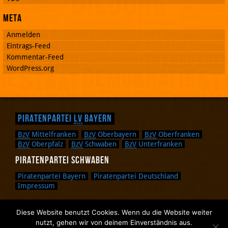
Meta
Anmelden
Eintrags-Feed
Kommentar-Feed
WordPress.org
Piratenpartei
LV
Bayern
BzV
Mittelfranken
BzV
Oberbayern
BzV
Oberfranken
BzV
Oberpfalz
BzV
Schwaben
BzV
Unterfranken
Piratenpartei Schwaben
Piratenpartei Bayern
Piratenpartei Deutschland
Impressum
Diese Website benutzt Cookies. Wenn du die Website weiter
Zurück nach oben.
nutzt, gehen wir von deinem Einverständnis aus.