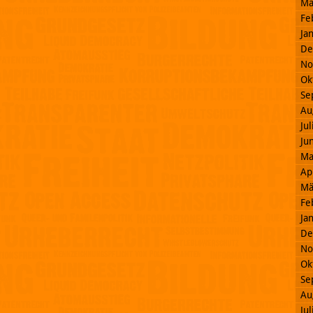
Mä
Fe
Ja
De
No
Ok
Se
Au
Ju
Ju
Ma
Ap
Mä
Fe
Ja
De
No
Ok
Se
Au
Ju