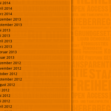
ni 2014
ril 2014
rz 2014
zember 2013
ptember 2013
ni 2013
i 2013
ril 2013
rz 2013
bruar 2013
nuar 2013
zember 2012
vember 2012
tober 2012
ptember 2012
gust 2012
li 2012
ni 2012
i 2012
ril 2012