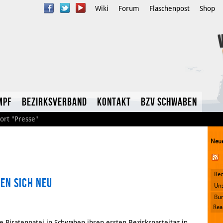
Wiki
Forum
Flaschenpost
Shop
mpf
Bezirksverband
Kontakt
BzV Schwaben
ort
"Presse"
Neue
Rec
en sich neu
YouTube
Uns
Bun
Twitter
Rea
e Piratenpatei in Schwaben ihren ersten Bezirksparteitag in