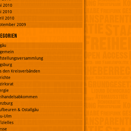
ni 2010
i 2010
ril 2010
ptember 2009
tegorien
lgäu
lgemein
fstellungsversammlung
gsburg
s den Kreisverbänden
richte
zirksrat
ergie
eihandelsabkommen
nzburg
ufbeuren & Ostallgäu
u-Ulm
izielles
esse