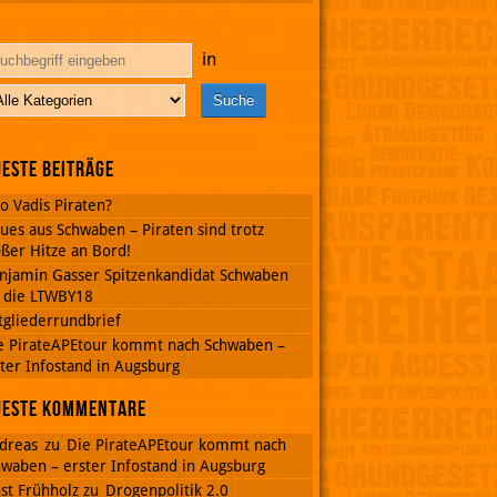
in
este Beiträge
o Vadis Piraten?
ues aus Schwaben – Piraten sind trotz
ßer Hitze an Bord!
njamin Gasser Spitzenkandidat Schwaben
r die LTWBY18
tgliederrundbrief
e PirateAPEtour kommt nach Schwaben –
ter Infostand in Augsburg
ueste Kommentare
dreas
zu
Die PirateAPEtour kommt nach
waben – erster Infostand in Augsburg
st Frühholz
zu
Drogenpolitik 2.0