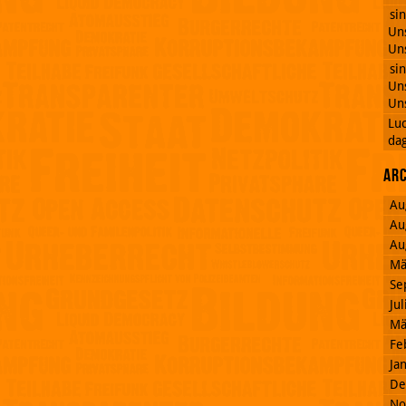
si
Uns
Uns
si
Uns
Uns
Lu
dag
Ar
Au
Au
Au
Mä
Se
Ju
Mä
Fe
Ja
De
No