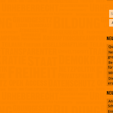
Neu
Qu
Ne
gro
Be
fü
Mi
Di
ers
Ne
An
Sch
Ern