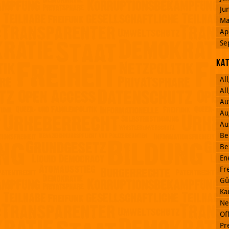
Ju
Ma
Ap
Se
Ka
Al
Al
Au
Au
Au
Be
Be
En
Fr
Gü
Ka
Ne
Off
Pr