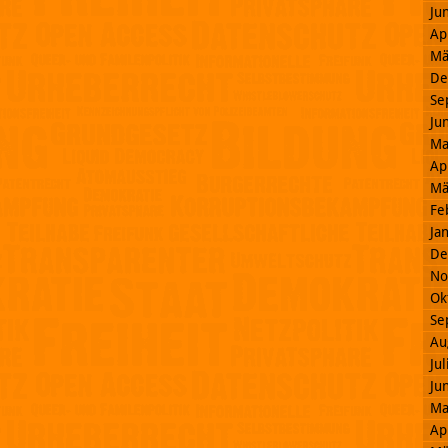
Ju
Ap
Mä
De
Se
Ju
Ma
Ap
Mä
Fe
Ja
De
No
Ok
Se
Au
Ju
Ju
Ma
Ap