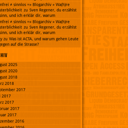
nnfrei ≠ sinnlos =» Blogarchiv » Wa(h)re
terblichkeit
zu
Sven Regener, du erzählst
inn, und ich erklär dir, warum
nnfrei ≠ sinnlos =» Blogarchiv » Wa(h)re
terblichkeit
zu
Sven Regener, du erzählst
inn, und ich erklär dir, warum
cy
zu
Was ist ACTA, und warum gehen Leute
egen auf die Strasse?
chiv
gust 2025
gust 2020
gust 2018
rz 2018
ptember 2017
li 2017
rz 2017
bruar 2017
nuar 2017
zember 2016
vember 2016