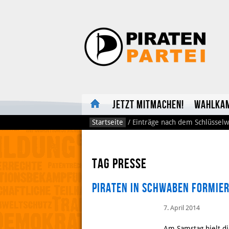
Jetzt mitmachen!
Wahlka
Startseite
/
Einträge nach dem Schlüsselw
Tag Presse
Piraten in Schwaben formier
7. April 2014
Am Samstag hielt di