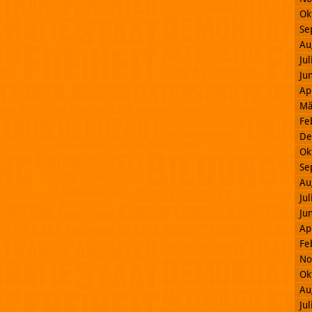
Ok
Se
Au
Ju
Ju
Ap
Mä
Fe
De
Ok
Se
Au
Ju
Ju
Ap
Fe
No
Ok
Au
Ju